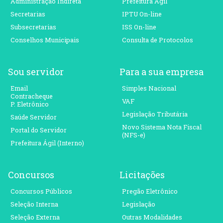
Administração Indireta
Prefeitura Ágil
Secretarias
IPTU On-line
Subsecretarias
ISS On-line
Conselhos Municipais
Consulta de Protocolos
Sou servidor
Para a sua empresa
Email
Simples Nacional
Contracheque
VAF
P. Eletrônico
Legislação Tributária
Saúde Servidor
Novo Sistema Nota Fiscal
Portal do Servidor
(NFS-e)
Prefeitura Ágil (Interno)
Concursos
Licitações
Concursos Públicos
Pregão Eletrônico
Seleção Interna
Legislação
Seleção Externa
Outras Modalidades