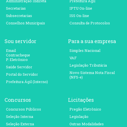
Administração Indireta
Prefeitura Ágil
Secretarias
IPTU On-line
Subsecretarias
ISS On-line
Conselhos Municipais
Consulta de Protocolos
Sou servidor
Para a sua empresa
Email
Simples Nacional
Contracheque
VAF
P. Eletrônico
Legislação Tributária
Saúde Servidor
Novo Sistema Nota Fiscal
Portal do Servidor
(NFS-e)
Prefeitura Ágil (Interno)
Concursos
Licitações
Concursos Públicos
Pregão Eletrônico
Seleção Interna
Legislação
Seleção Externa
Outras Modalidades