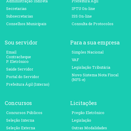
Administração Indireta
Prefeitura Ágil
Secretarias
IPTU On-line
Subsecretarias
ISS On-line
Conselhos Municipais
Consulta de Protocolos
Sou servidor
Para a sua empresa
Email
Simples Nacional
Contracheque
VAF
P. Eletrônico
Legislação Tributária
Saúde Servidor
Novo Sistema Nota Fiscal
Portal do Servidor
(NFS-e)
Prefeitura Ágil (Interno)
Concursos
Licitações
Concursos Públicos
Pregão Eletrônico
Seleção Interna
Legislação
Seleção Externa
Outras Modalidades