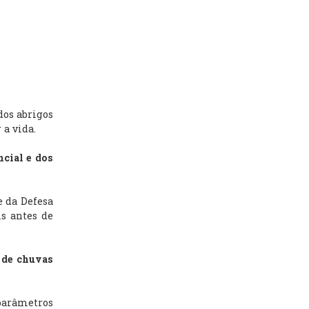
dos abrigos
 a vida.
ncial e dos
e da Defesa
is antes de
 de chuvas
arâmetros