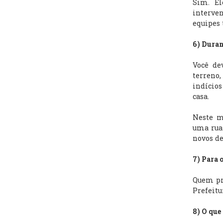
Sim. El
interven
equipes
6) Duran
Você de
terreno,
indícios
casa.
Neste m
uma rua 
novos de
7) Para 
Quem pre
Prefeitu
8) O que