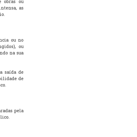
e obras ou
intensa, as
io.
ncia ou no
ngidos), ou
ando na sua
a saída de
bilidade de
co.
aradas pela
lico.