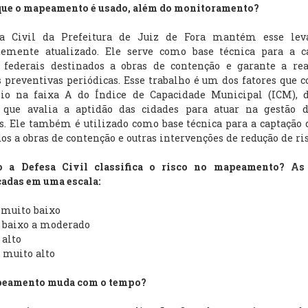
 que o mapeamento é usado, além do monitoramento?
a Civil da Prefeitura de Juiz de Fora mantém esse le
temente atualizado. Ele serve como base técnica para a c
s federais destinados a obras de contenção e garante a rea
s preventivas periódicas. Esse trabalho é um dos fatores que 
io na faixa A do Índice de Capacidade Municipal (ICM), 
, que avalia a aptidão das cidades para atuar na gestão d
s. Ele também é utilizado como base técnica para a captação 
os a obras de contenção e outras intervenções de redução de ris
 a Defesa Civil classifica o risco no mapeamento? As
cadas em uma escala:
o muito baixo
o baixo a moderado
 alto
o muito alto
peamento muda com o tempo?