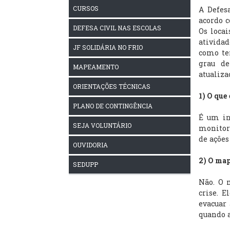
CURSOS
A Defesa
acordo c
DEFESA CIVIL NAS ESCOLAS
Os loca
atividad
JF SOLIDÁRIA NO FRIO
como te
grau de
MAPEAMENTO
atualiza
ORIENTAÇÕES TÉCNICAS
1) O que
PLANO DE CONTINGÊNCIA
É um in
SEJA VOLUNTÁRIO
monitor
de ações
OUVIDORIA
2) O map
SEDUPP
Não. O 
crise. 
evacuar 
quando a