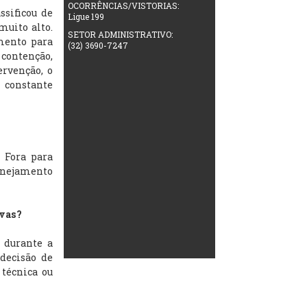
OCORRÊNCIAS/VISTORIAS:
ssificou de
Ligue 199
muito alto.
SETOR ADMINISTRATIVO:
mento para
(32) 3690-7247
 contenção,
rvenção, o
constante
 Fora para
anejamento
uvas?
 durante a
decisão de
 técnica ou