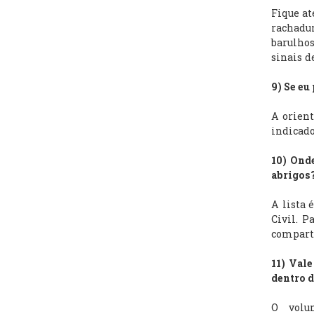
Fique at
rachadur
barulhos
sinais 
9) Se eu
A orient
indicado
10) Onde
abrigos
A lista 
Civil. P
compart
11) Val
dentro d
O volu