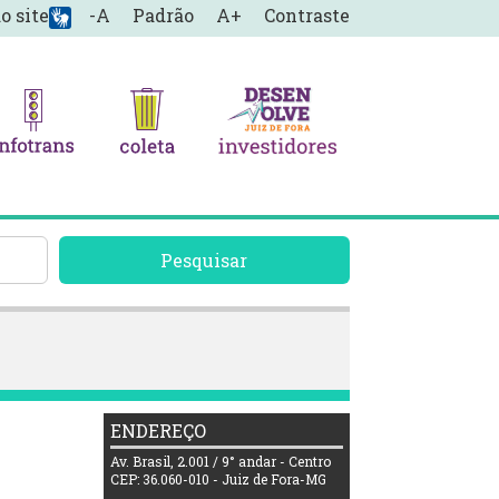
o site
-A
Padrão
A+
Contraste
Pesquisar
ENDEREÇO
Av. Brasil, 2.001 / 9° andar - Centro
CEP: 36.060-010 - Juiz de Fora-MG