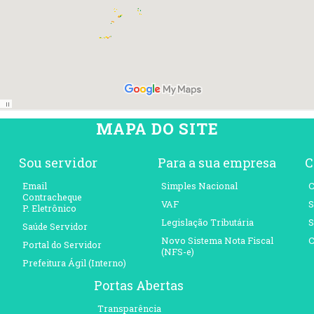
MAPA DO SITE
Sou servidor
Para a sua empresa
C
Email
Simples Nacional
C
Contracheque
VAF
S
P. Eletrônico
Legislação Tributária
S
Saúde Servidor
Novo Sistema Nota Fiscal
C
Portal do Servidor
(NFS-e)
Prefeitura Ágil (Interno)
Portas Abertas
Transparência