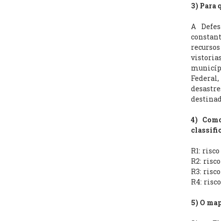
3) Para
A Defes
constan
recurso
vistoria
municíp
Federal
desastre
destinad
4) Como
classifi
R1: risc
R2: risc
R3: risco
R4: risc
5) O ma