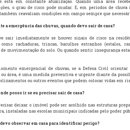
e está em constante atualização. Quando uma área receb
ções, o grau de risco pode mudar. E, em períodos de chuva 
 também reavaliam condições em campo sempre que necessár
te a emergência das chuvas, quando devo sair de casa?
ve sair imediatamente se houver sinais de risco na residê
 como rachaduras, trincas, barulhos estranhos (estalos, ra
 de movimentação do solo. Ou quando sentir insegurança est
omento emergencial de chuvas, se a Defesa Civil orientar 
ou área, é uma medida preventiva e urgente diante da possi
slizamentos ou outros eventos que podem colocar vidas em ris
onde posso ir se eu precisar sair de casa?
cisar deixar o imóvel pode ser acolhido nas estruturas prep
ra, instaladas nas escolas municipais indicadas pelo poder púb
 devo observar em casa para identificar perigo?