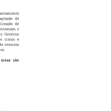
vantamento
aptação de
lização de
colocaram o
do Governo
e riscos e
de recursos
co.
 áreas são