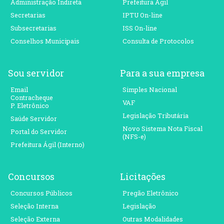
Administração Indireta
Prefeitura Ágil
Secretarias
IPTU On-line
Subsecretarias
ISS On-line
Conselhos Municipais
Consulta de Protocolos
Sou servidor
Para a sua empresa
Email
Simples Nacional
Contracheque
VAF
P. Eletrônico
Legislação Tributária
Saúde Servidor
Novo Sistema Nota Fiscal
Portal do Servidor
(NFS-e)
Prefeitura Ágil (Interno)
Concursos
Licitações
Concursos Públicos
Pregão Eletrônico
Seleção Interna
Legislação
Seleção Externa
Outras Modalidades