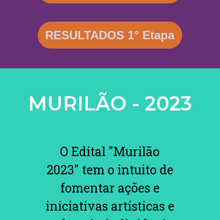
RESULTADOS 1° Etapa
MURILÃO - 2023
O Edital "Murilão
2023" tem o intuito de
fomentar ações e
iniciativas artísticas e