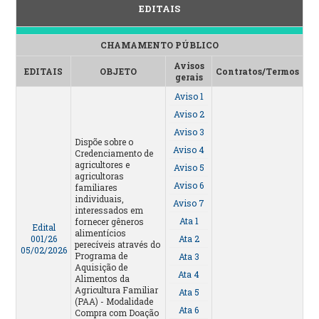
EDITAIS
CHAMAMENTO PÚBLICO
Avisos
EDITAIS
OBJETO
Contratos/Termos
gerais
Aviso 1
Aviso 2
Aviso 3
Dispõe sobre o
Aviso 4
Credenciamento de
agricultores e
Aviso 5
agricultoras
Aviso 6
familiares
individuais,
Aviso 7
interessados em
Ata 1
fornecer gêneros
Edital
alimentícios
001/26
Ata 2
perecíveis através do
05/02/2026
Programa de
Ata 3
Aquisição de
Ata 4
Alimentos da
Agricultura Familiar
Ata 5
(PAA) - Modalidade
Ata 6
Compra com Doação