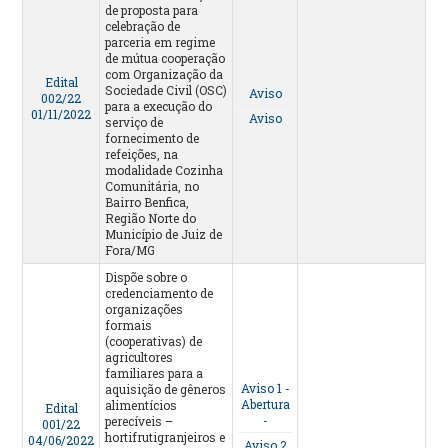
de proposta para
celebração de
parceria em regime
de mútua cooperação
com Organização da
Edital
Sociedade Civil (OSC)
Aviso
002/22
para a execução do
01/11/2022
Aviso
serviço de
fornecimento de
refeições, na
modalidade Cozinha
Comunitária, no
Bairro Benfica,
Região Norte do
Município de Juiz de
Fora/MG
Dispõe sobre o
credenciamento de
organizações
formais
(cooperativas) de
agricultores
familiares para a
Aviso 1 -
aquisição de gêneros
Abertura
alimentícios
Edital
-
perecíveis –
001/22
hortifrutigranjeiros e
04/06/2022
Aviso 2