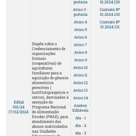
portaria
01.2024.129
Aviso 3 -
Contrato Nº
portaria
01.2024.130
Aviso 4
Contrato Nº
01.2024.131
Aviso 5
Aviso 6
Dispõe sobre o
Aviso 7
Credenciamento de
Aviso 8
organizações
formais
Aviso 9
(cooperativas) de
Aviso 10
agricultores
familiares para a
Aviso 11
aquisição de gêneros
alimentícios
Aviso 12
perecíveis (
Aviso 13
hortifrutigranjeiros e
outros), destinados à
Aviso 14
Edital
execução do
Anexos
001/24
Programa Nacional
Editáveis
17/02/2024
de Alimentação
Escolar (PNAE), para
Ata - 1
atendimento dos
Ata - 2
alunos matriculados
nas Unidades
Ata - 3
Educacionais da