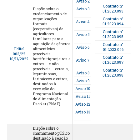
Aviso 2
Contrato n°
Dispõe sobre o
Aviso 3
01.2023.093
credenciamento de
organizações
Contrato n°
Aviso 4
formais
01.2023.094
(cooperativas) de
Contrato n°
agricultores
Aviso 5
01.2023.095
familiares para a
aquisição de gêneros
Contrato n°
Aviso 6
Edital
alimentícios
01.2023.096
003/22
perecíveis –
Contrato n°
10/11/2022
hortifrutigranjeiros e
Aviso 7
01.2023.097
outros – e não
perecíveis – cereais,
Contrato n°
Aviso 8
leguminosas,
01.2023.098
farináceos e outros,
Aviso 9
destinados à
Aviso 10
execução do
Programa Nacional
Aviso 11
de Alimentação
Escolar (PNAE).
Aviso 12
Aviso 13
Dispõe sobre o
chamamento público
destinado à seleção