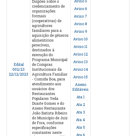
Aviso 5
Dispões sobre o
credenciamento de
Aviso 6
organizações
formais
Aviso 7
(cooperativas) de
Aviso 8
agricultores
familiares para a
Aviso 9
aquisição de gêneros
Aviso 10
alimentícios
perecíveis,
Aviso 11
destinados à
Aviso 12
execução do
Programa Municipal
Aviso 13
Edital
de Compras
002/23
Institucionais da
Aviso 14
22/12/2023
Agricultura Familiar
Aviso 15
- Comida Boa, para
atendimento aos
Anexo
usuários dos
Editáveis
Restaurantes
Ata 1
Populares Yeda
Duarte Gomes e do
Ata 2
Anexo Restaurante
Ata 3
João Batista Ribeiro
do Município de Juiz
Ata 4
de Fora, conforme
Ata 5
especificações
constantes neste
Ata 6