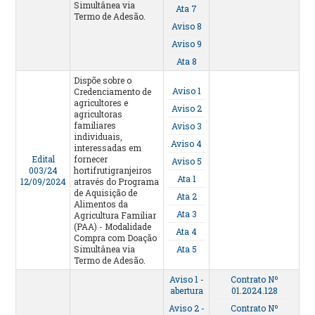
Simultânea via
Ata 7
Termo de Adesão.
Aviso 8
Aviso 9
Ata 8
Dispõe sobre o
Aviso 1
Credenciamento de
agricultores e
Aviso 2
agricultoras
familiares
Aviso 3
individuais,
Aviso 4
interessadas em
Edital
fornecer
Aviso 5
003/24
hortifrutigranjeiros
Ata 1
12/09/2024
através do Programa
de Aquisição de
Ata 2
Alimentos da
Ata 3
Agricultura Familiar
(PAA) - Modalidade
Ata 4
Compra com Doação
Simultânea via
Ata 5
Termo de Adesão.
Aviso 1 -
Contrato Nº
abertura
01.2024.128
Aviso 2 -
Contrato Nº