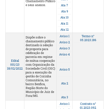
Chamamento Público
e seus anexos.
Ata 7
Ata 9
Ata 10
Ata 11
Ata 12
Aviso 1
Termo n°
Dispõe sobre o
05.2023.186
chamamento público
Aviso 2
destinado à seleção
Aviso 3
de proposta para
celebração de
Aviso 4
parceria em regime
Edital
de mútua cooperação
001/23
com Organização da
18/02/2022
Sociedade Civil (OSC)
Aviso 5
para a execução da
gestão de Cozinha
Comunitária, no
Ata 2
bairro Benfica,
Região Norte do
Município de Juiz de
Fora/MG.
Ata 3
Aviso 1
Contrato n°
01.2023.092