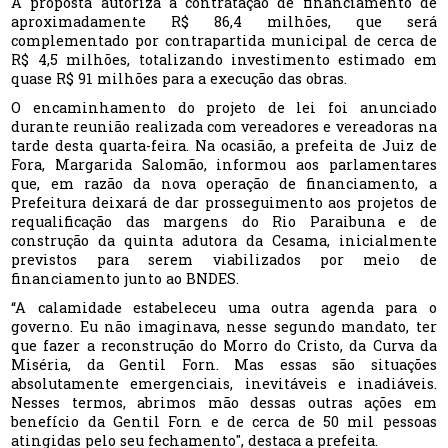
A proposta autoriza a contratação de financiamento de
aproximadamente R$ 86,4 milhões, que será
complementado por contrapartida municipal de cerca de
R$ 4,5 milhões, totalizando investimento estimado em
quase R$ 91 milhões para a execução das obras.
O encaminhamento do projeto de lei foi anunciado
durante reunião realizada com vereadores e vereadoras na
tarde desta quarta-feira. Na ocasião, a prefeita de Juiz de
Fora, Margarida Salomão, informou aos parlamentares
que, em razão da nova operação de financiamento, a
Prefeitura deixará de dar prosseguimento aos projetos de
requalificação das margens do Rio Paraibuna e de
construção da quinta adutora da Cesama, inicialmente
previstos para serem viabilizados por meio de
financiamento junto ao BNDES.
“A calamidade estabeleceu uma outra agenda para o
governo. Eu não imaginava, nesse segundo mandato, ter
que fazer a reconstrução do Morro do Cristo, da Curva da
Miséria, da Gentil Forn. Mas essas são situações
absolutamente emergenciais, inevitáveis e inadiáveis.
Nesses termos, abrimos mão dessas outras ações em
benefício da Gentil Forn e de cerca de 50 mil pessoas
atingidas pelo seu fechamento", destaca a prefeita.