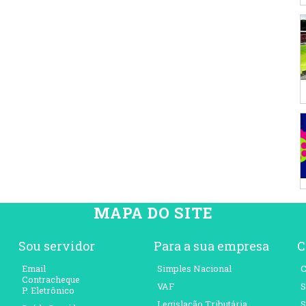
MAPA DO SITE
Sou servidor
Para a sua empresa
C
Email
Simples Nacional
C
Contracheque
VAF
S
P. Eletrônico
Legislação Tributária
S