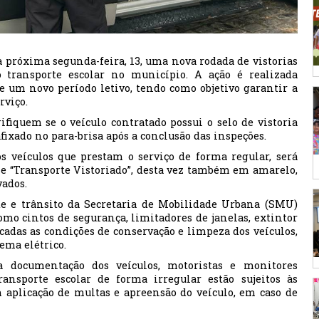
na próxima segunda-feira, 13, uma nova rodada de vistorias
transporte escolar no município. A ação é realizada
 um novo período letivo, tendo como objetivo garantir a
rviço.
ifiquem se o veículo contratado possui o selo de vistoria
afixado no para-brisa após a conclusão das inspeções.
dos veículos que prestam o serviço de forma regular, será
e “Transporte Vistoriado”, desta vez também em amarelo,
vados.
rte e trânsito da Secretaria de Mobilidade Urbana (SMU)
omo cintos de segurança, limitadores de janelas, extintor
cadas as condições de conservação e limpeza dos veículos,
ema elétrico.
a documentação dos veículos, motoristas e monitores
ransporte escolar de forma irregular estão sujeitos às
 aplicação de multas e apreensão do veículo, em caso de