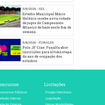
5/8/2026 - SEL
Estádio Municipal Mário
Helênio recebe nova rodada
de jogos do Campeonato
Mineiro de base neste fim de
semana
5/8/2026 - FUNALFA
Polo JF Cine: Funalfa abre
inscrições para última etapa
do ano de ocupação dos
estúdios
oncursos
Licitações
oncursos Públicos
Pregão Eletrônico
eleção Interna
Legislação
eleção Externa
Outras Modalidades