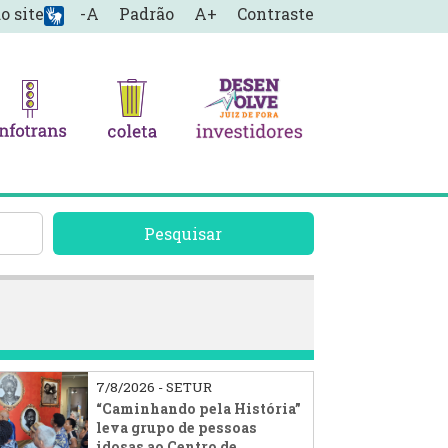
o site
-A
Padrão
A+
Contraste
Pesquisar
7/8/2026 - SETUR
“Caminhando pela História”
leva grupo de pessoas
idosas ao Centro de