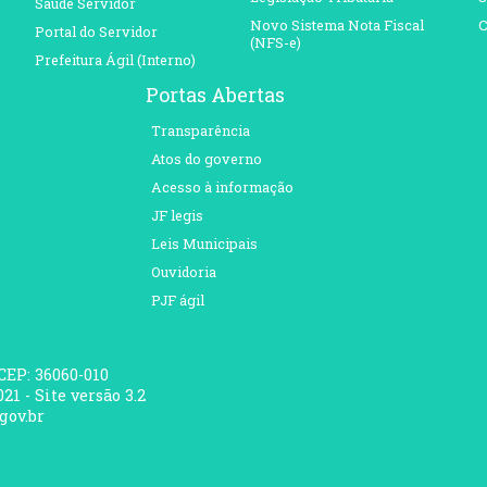
Saúde Servidor
Novo Sistema Nota Fiscal
C
Portal do Servidor
(NFS-e)
Prefeitura Ágil (Interno)
Portas Abertas
Transparência
Atos do governo
Acesso à informação
JF legis
Leis Municipais
Ouvidoria
PJF ágil
 CEP: 36060-010
21 - Site versão 3.2
gov.br