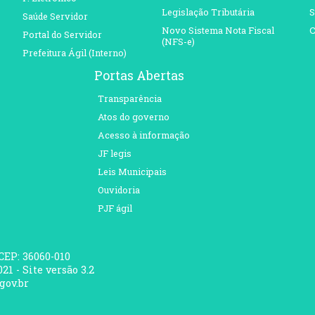
Legislação Tributária
S
Saúde Servidor
Novo Sistema Nota Fiscal
C
Portal do Servidor
(NFS-e)
Prefeitura Ágil (Interno)
Portas Abertas
Transparência
Atos do governo
Acesso à informação
JF legis
Leis Municipais
Ouvidoria
PJF ágil
 CEP: 36060-010
21 - Site versão 3.2
gov.br