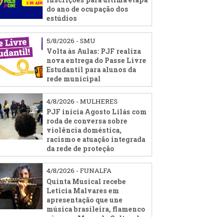
do ano de ocupação dos
estúdios
5/8/2026 - SMU
Volta às Aulas: PJF realiza
nova entrega do Passe Livre
Estudantil para alunos da
rede municipal
4/8/2026 - MULHERES
PJF inicia Agosto Lilás com
roda de conversa sobre
violência doméstica,
racismo e atuação integrada
da rede de proteção
4/8/2026 - FUNALFA
Quinta Musical recebe
Leticia Malvares em
apresentação que une
música brasileira, flamenco