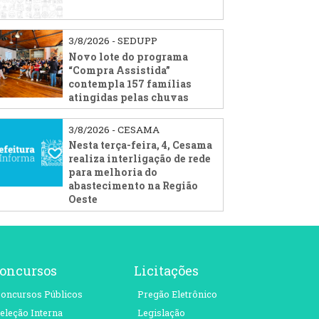
3/8/2026 - SEDUPP
Novo lote do programa
“Compra Assistida”
contempla 157 famílias
atingidas pelas chuvas
3/8/2026 - CESAMA
Nesta terça-feira, 4, Cesama
realiza interligação de rede
para melhoria do
abastecimento na Região
Oeste
oncursos
Licitações
oncursos Públicos
Pregão Eletrônico
eleção Interna
Legislação