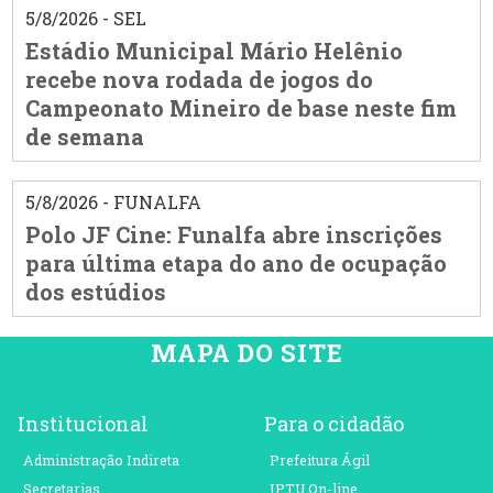
5/8/2026 - SEL
Estádio Municipal Mário Helênio
recebe nova rodada de jogos do
Campeonato Mineiro de base neste fim
de semana
5/8/2026 - FUNALFA
Polo JF Cine: Funalfa abre inscrições
para última etapa do ano de ocupação
dos estúdios
MAPA DO SITE
Institucional
Para o cidadão
Administração Indireta
Prefeitura Ágil
Secretarias
IPTU On-line