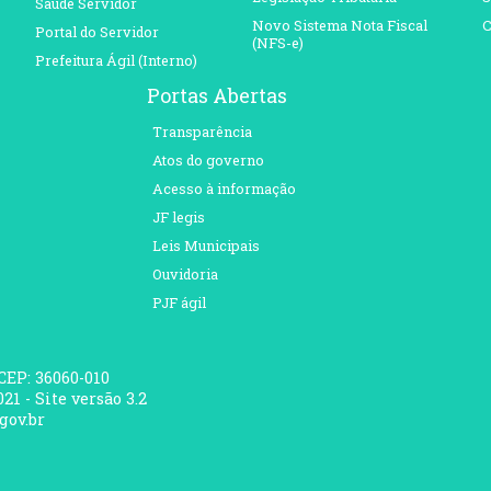
Saúde Servidor
Novo Sistema Nota Fiscal
C
Portal do Servidor
(NFS-e)
Prefeitura Ágil (Interno)
Portas Abertas
Transparência
Atos do governo
Acesso à informação
JF legis
Leis Municipais
Ouvidoria
PJF ágil
 CEP: 36060-010
21 - Site versão 3.2
gov.br