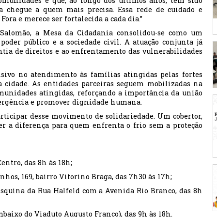
omunidades e que, ao longo dos últimos anos, têm sido
a chegue a quem mais precisa. Essa rede de cuidado e
Fora e merece ser fortalecida a cada dia.”
 Salomão, a Mesa da Cidadania consolidou-se como um
poder público e a sociedade civil. A atuação conjunta já
ntia de direitos e ao enfrentamento das vulnerabilidades
isivo no atendimento às famílias atingidas pelas fortes
a cidade. As entidades parceiras seguem mobilizadas na
omunidades atingidas, reforçando a importância da união
emergência e promover dignidade humana.
rticipar desse movimento de solidariedade. Um cobertor,
r a diferença para quem enfrenta o frio sem a proteção
entro, das 8h às 18h;
os, 169, bairro Vitorino Braga, das 7h30 às 17h;
 esquina da Rua Halfeld com a Avenida Rio Branco, das 8h
mbaixo do Viaduto Augusto Franco), das 9h às 18h.