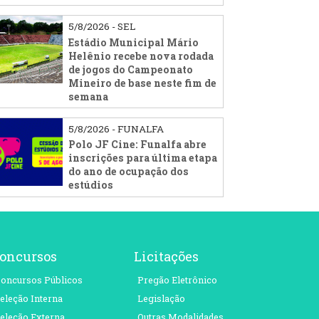
5/8/2026 - SEL
Estádio Municipal Mário
Helênio recebe nova rodada
de jogos do Campeonato
Mineiro de base neste fim de
semana
5/8/2026 - FUNALFA
Polo JF Cine: Funalfa abre
inscrições para última etapa
do ano de ocupação dos
estúdios
oncursos
Licitações
oncursos Públicos
Pregão Eletrônico
eleção Interna
Legislação
eleção Externa
Outras Modalidades