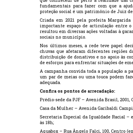
que conhecem de perto a realidade das c
fundamentais para fazer com que a ajud
proteção social é um patrimônio de Juiz de 
Criada em 2021 pela prefeita Margarida
importante espaço de articulação entre o 
resultou em diversas ações voltadas à gara
sociais no município.
Nos últimos meses, a rede teve papel dec
chuvas que afetaram diferentes regiões d
distribuição de donativos e no apoio às c
de esforços para enfrentar situações de 
A campanha convida toda a população a pa
um par de meias ou uma touca podem faze
adequada.
Confira os pontos de arrecadação:
Prédio-sede da PJF – Avenida Brasil, 2001, C
Casa da Mulher – Avenida Garibaldi Campinh
Secretaria Especial da Igualdade Racial –
às 18h;
Aquabox – Rua Ângelo Falci, 100, Centro (e