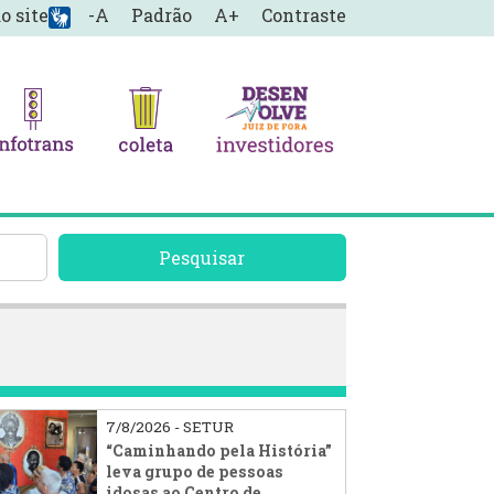
o site
-A
Padrão
A+
Contraste
Pesquisar
7/8/2026 - SETUR
“Caminhando pela História”
leva grupo de pessoas
idosas ao Centro de