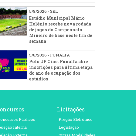
5/8/2026 - SEL
Estádio Municipal Mário
Helênio recebe nova rodada
de jogos do Campeonato
Mineiro de base neste fim de
semana
5/8/2026 - FUNALFA
Polo JF Cine: Funalfa abre
inscrições para última etapa
do ano de ocupação dos
estúdios
oncursos
Licitações
oncursos Públicos
Pregão Eletrônico
eleção Interna
Legislação
eleção Externa
Outras Modalidades