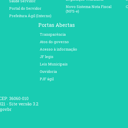
Saúde Servidor
Novo Sistema Nota Fiscal
C
Portal do Servidor
(NFS-e)
Prefeitura Ágil (Interno)
Portas Abertas
Transparência
Atos do governo
Acesso à informação
JF legis
Leis Municipais
Ouvidoria
PJF ágil
 CEP: 36060-010
21 - Site versão 3.2
gov.br