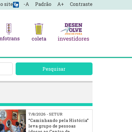
o site
-A
Padrão
A+
Contraste
Pesquisar
7/8/2026 - SETUR
“Caminhando pela História”
leva grupo de pessoas
idosas ao Centro de