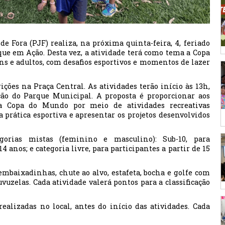
e Fora (PJF) realiza, na próxima quinta-feira, 4, feriado
ue em Ação. Desta vez, a atividade terá como tema a Copa
ens e adultos, com desafios esportivos e momentos de lazer
ões na Praça Central. As atividades terão início às 13h,
o do Parque Municipal. A proposta é proporcionar aos
da Copa do Mundo por meio de atividades recreativas
a prática esportiva e apresentar os projetos desenvolvidos
gorias mistas (feminino e masculino): Sub-10, para
 14 anos; e categoria livre, para participantes a partir de 15
 embaixadinhas, chute ao alvo, estafeta, bocha e golfe com
uvuzelas. Cada atividade valerá pontos para a classificação
realizadas no local, antes do início das atividades. Cada