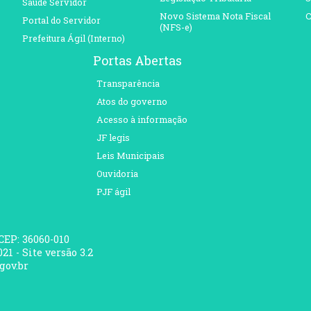
Saúde Servidor
Novo Sistema Nota Fiscal
C
Portal do Servidor
(NFS-e)
Prefeitura Ágil (Interno)
Portas Abertas
Transparência
Atos do governo
Acesso à informação
JF legis
Leis Municipais
Ouvidoria
PJF ágil
 CEP: 36060-010
21 - Site versão 3.2
gov.br