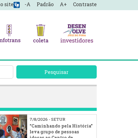
o site
-A
Padrão
A+
Contraste
Pesquisar
7/8/2026 - SETUR
“Caminhando pela História”
leva grupo de pessoas
idosas ao Centro de