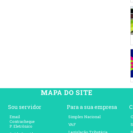
MAPA DO SITE
Sou servidor
Para a sua empresa
C
Email
Simples Nacional
C
Contracheque
VAF
S
P. Eletrônico
Legislação Tributária
S