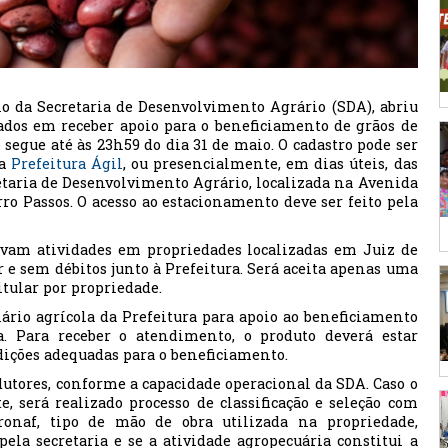
io da Secretaria de Desenvolvimento Agrário (SDA), abriu
sados em receber apoio para o beneficiamento de grãos de
 segue até às 23h59 do dia 31 de maio. O cadastro pode ser
ma
Prefeitura Ágil
, ou presencialmente, em dias úteis, das
retaria de Desenvolvimento Agrário, localizada na Avenida
rro Passos. O acesso ao estacionamento deve ser feito pela
lvam atividades em propriedades localizadas em Juiz de
r e sem débitos junto à Prefeitura. Será aceita apenas uma
tular por propriedade.
ário agrícola da Prefeitura para apoio ao beneficiamento
da. Para receber o atendimento, o produto deverá estar
ições adequadas para o beneficiamento.
utores, conforme a capacidade operacional da SDA. Caso o
, será realizado processo de classificação e seleção com
onaf, tipo de mão de obra utilizada na propriedade,
pela secretaria e se a atividade agropecuária constitui a