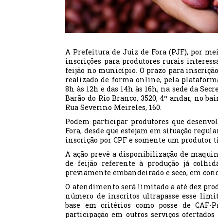
A Prefeitura de Juiz de Fora (PJF), por me
inscrições para produtores rurais interes
feijão no município. O prazo para inscrição
realizado de forma online, pela platafor
8h às 12h e das 14h às 16h, na sede da Sec
Barão do Rio Branco, 3520, 4º andar, no bai
Rua Severino Meireles, 160.
Podem participar produtores que desenvo
Fora, desde que estejam em situação regula
inscrição por CPF e somente um produtor ti
A ação prevê a disponibilização de maquin
de feijão referente à produção já colhi
previamente embandeirado e seco, em cond
O atendimento será limitado a até dez prod
número de inscritos ultrapasse esse limite
base em critérios como posse de CAF-Pr
participação em outros serviços ofertados 