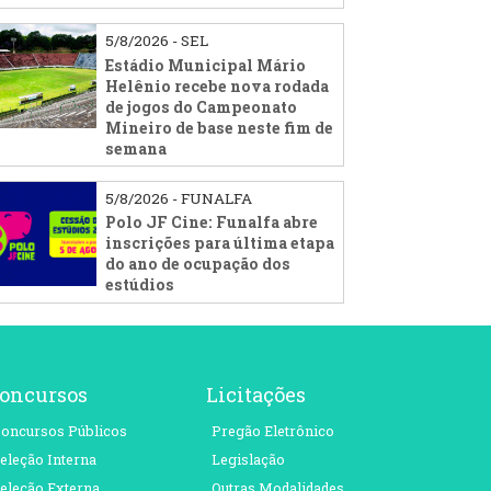
5/8/2026 - SEL
Estádio Municipal Mário
Helênio recebe nova rodada
de jogos do Campeonato
Mineiro de base neste fim de
semana
5/8/2026 - FUNALFA
Polo JF Cine: Funalfa abre
inscrições para última etapa
do ano de ocupação dos
estúdios
oncursos
Licitações
oncursos Públicos
Pregão Eletrônico
eleção Interna
Legislação
eleção Externa
Outras Modalidades