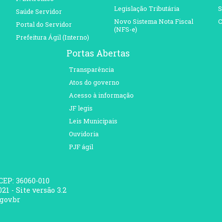
Legislação Tributária
S
Saúde Servidor
Novo Sistema Nota Fiscal
C
Portal do Servidor
(NFS-e)
Prefeitura Ágil (Interno)
Portas Abertas
Transparência
Atos do governo
Acesso à informação
JF legis
Leis Municipais
Ouvidoria
PJF ágil
 CEP: 36060-010
21 - Site versão 3.2
gov.br