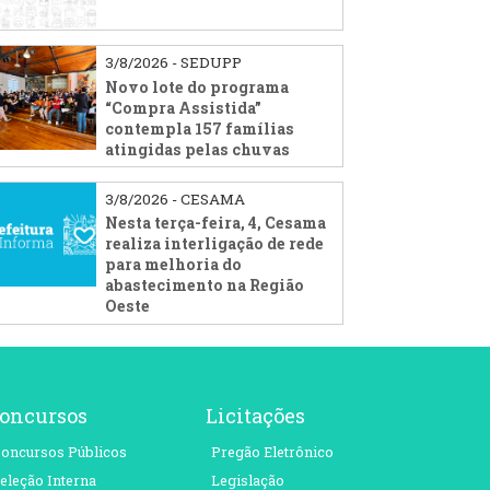
3/8/2026 - SEDUPP
Novo lote do programa
“Compra Assistida”
contempla 157 famílias
atingidas pelas chuvas
3/8/2026 - CESAMA
Nesta terça-feira, 4, Cesama
realiza interligação de rede
para melhoria do
abastecimento na Região
Oeste
oncursos
Licitações
oncursos Públicos
Pregão Eletrônico
eleção Interna
Legislação