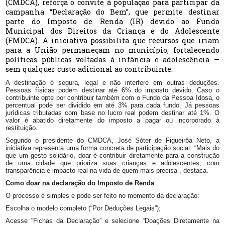
(CMDCA), reforça o convite à população para participar da
campanha “Declaração do Bem”, que permite destinar
parte do Imposto de Renda (IR) devido ao Fundo
Municipal dos Direitos da Criança e do Adolescente
(FMDCA). A iniciativa possibilita que recursos que iriam
para a União permaneçam no município, fortalecendo
políticas públicas voltadas à infância e adolescência —
sem qualquer custo adicional ao contribuinte.
A destinação é segura, legal e não interfere em outras deduções.
Pessoas físicas podem destinar até 6% do imposto devido. Caso o
contribuinte opte por contribuir também com o Fundo da Pessoa Idosa, o
percentual pode ser dividido em até 3% para cada fundo. Já pessoas
jurídicas tributadas com base no lucro real podem destinar até 1%. O
valor é abatido diretamente do imposto a pagar ou incorporado à
restituição.
Segundo o presidente do CMDCA, José Sóter de Figueirôa Neto, a
iniciativa representa uma forma concreta de participação social. “Mais do
que um gesto solidário, doar é contribuir diretamente para a construção
de uma cidade que prioriza suas crianças e adolescentes, com
transparência e impacto real na vida de quem mais precisa”, destaca.
Como doar na declaração do Imposto de Renda
O processo é simples e pode ser feito no momento da declaração:
Escolha o modelo completo (“Por Deduções Legais”);
Acesse “Fichas da Declaração” e selecione “Doações Diretamente na