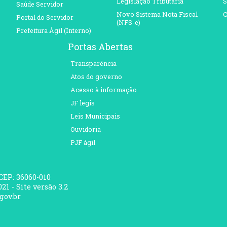
Legislação Tributária
S
Saúde Servidor
Novo Sistema Nota Fiscal
C
Portal do Servidor
(NFS-e)
Prefeitura Ágil (Interno)
Portas Abertas
Transparência
Atos do governo
Acesso à informação
JF legis
Leis Municipais
Ouvidoria
PJF ágil
 CEP: 36060-010
21 - Site versão 3.2
gov.br