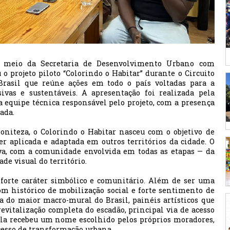
or meio da Secretaria de Desenvolvimento Urbano com
o projeto piloto “Colorindo o Habitar” durante o Circuito
Brasil que reúne ações em todo o país voltadas para a
sivas e sustentáveis. A apresentação foi realizada pela
la equipe técnica responsável pelo projeto, com a presença
ada.
niteza, o Colorindo o Habitar nasceu com o objetivo de
r aplicada e adaptada em outros territórios da cidade. O
iva, com a comunidade envolvida em todas as etapas — da
ade visual do território.
 forte caráter simbólico e comunitário. Além de ser uma
m histórico de mobilização social e forte sentimento de
a do maior macro-mural do Brasil, painéis artísticos que
vitalização completa do escadão, principal via de acesso
iela recebeu um nome escolhido pelos próprios moradores,
esso de transformação urbana.