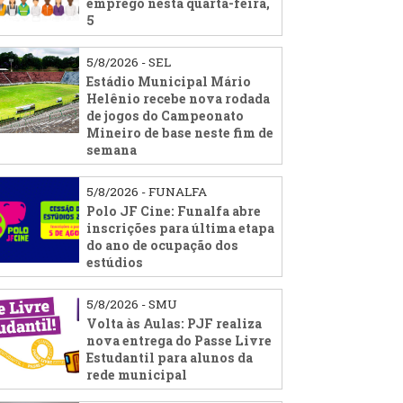
emprego nesta quarta-feira,
5
5/8/2026 - SEL
Estádio Municipal Mário
Helênio recebe nova rodada
de jogos do Campeonato
Mineiro de base neste fim de
semana
5/8/2026 - FUNALFA
Polo JF Cine: Funalfa abre
inscrições para última etapa
do ano de ocupação dos
estúdios
5/8/2026 - SMU
Volta às Aulas: PJF realiza
nova entrega do Passe Livre
Estudantil para alunos da
rede municipal