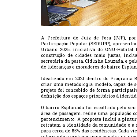
A Prefeitura de Juiz de Fora (PJF), p
Participação Popular (SEDUPP), apresentou 
Urbano 2025, iniciativa do ONU-Habitat 
construção de cidades mais justas, inclu
secretária da pasta, Cidinha Louzada, e pe
de lideranças e moradores do bairro Esplan
Idealizado em 2021 dentro do Programa Bo
criar uma metodologia modelo, capaz de se
projeto foi concebido de forma participat
definição dos espaços prioritários à identid
O bairro Esplanada foi escolhido pelo seu
área de passagem, reúne uma população co
pertencimento. A proposta inclui a pintur
retratam a identidade da comunidade e a re
para cerca de 85% das residências. Cada v
reforçando o protagonismo popular no proc