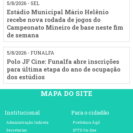
5/8/2026 - SEL
Estádio Municipal Mário Helênio
recebe nova rodada de jogos do
Campeonato Mineiro de base neste fim
de semana
5/8/2026 - FUNALFA
Polo JF Cine: Funalfa abre inscrições
para última etapa do ano de ocupação
dos estúdios
MAPA DO SITE
Institucional
Para o cidadão
Administração Indireta
Prefeitura Ágil
Secretarias
IPTU On-line