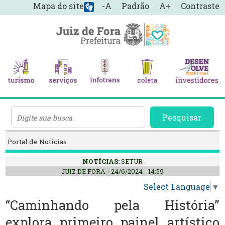
Mapa do site
-A
Padrão
A+
Contraste
Pesquisar
Portal de Notícias
NOTÍCIAS:
SETUR
JUIZ DE FORA - 24/6/2024 - 14:59
Select Language
▼
“Caminhando pela História”
explora primeiro painel artístico