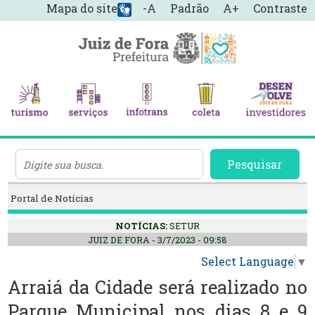
Mapa do site
-A
Padrão
A+
Contraste
Pesquisar
Portal de Notícias
NOTÍCIAS:
SETUR
JUIZ DE FORA - 3/7/2023 - 09:58
Select Language
▼
Arraiá da Cidade será realizado no
Parque Municipal nos dias 8 e 9