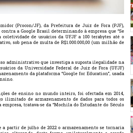
idor (Procon/JF), da Prefeitura de Juiz de Fora (PJF),
1, contra a Google Brasil determinando à empresa que “Se
coletividade de usuários da UFJF a 100 terabytes até o
ativo, sob pena de multa de R$1.000.000,00 (um milhão de
sso administrativo que investiga a suposta ilegalidade na
suários da Universidade Federal de Juiz de Fora (UFJF)
mazenamento da plataforma “Google for Education”, usada
ensino.
ições de ensino no mundo inteiro, foi ofertada em 2014,
ço ilimitado de armazenamento de dados para todos os
 empresa, tratava-se da “Mochila do Estudante do Século
 a partir de julho de 2022 o armazenamento se tornaria