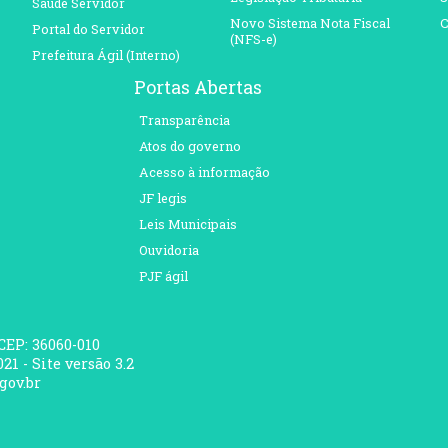
Saúde Servidor
Novo Sistema Nota Fiscal
C
Portal do Servidor
(NFS-e)
Prefeitura Ágil (Interno)
Portas Abertas
Transparência
Atos do governo
Acesso à informação
JF legis
Leis Municipais
Ouvidoria
PJF ágil
 CEP: 36060-010
21 - Site versão 3.2
gov.br