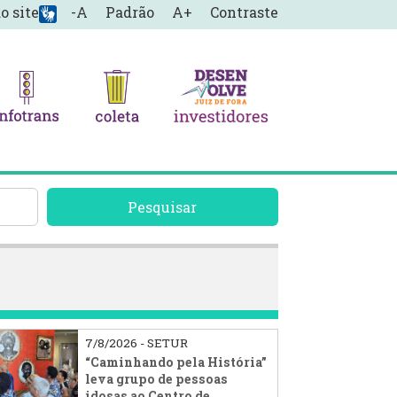
o site
-A
Padrão
A+
Contraste
Pesquisar
7/8/2026 - SETUR
“Caminhando pela História”
leva grupo de pessoas
idosas ao Centro de