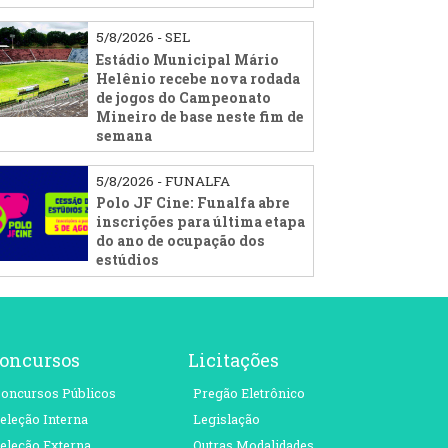
5/8/2026 - SEL
Estádio Municipal Mário
Helênio recebe nova rodada
de jogos do Campeonato
Mineiro de base neste fim de
semana
5/8/2026 - FUNALFA
Polo JF Cine: Funalfa abre
inscrições para última etapa
do ano de ocupação dos
estúdios
oncursos
Licitações
oncursos Públicos
Pregão Eletrônico
eleção Interna
Legislação
eleção Externa
Outras Modalidades