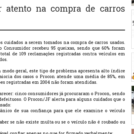
r atento na compra de carros
os cuidados a serem tomados na compra de carros usados.
do Consumidor recebeu 95 queixas, sendo que 60% foram
total de 109 reclamações registradas contra veículos em
dos.
 modo geral, este tipo de problema apresenta alto índice
aioria dos casos o Procon atende uma média de 85%, em
ões registradas em 2004 não foram atendidas.
arecer: cinco consumidores já procuraram o Procon, sendo
 defeituoso. O Procon/JF alerta para alguns cuidados que o
sado:
nico de sua confiança para que ele examine o veículo
ber se não existe multa ou se o veículo não é roubado ou
hável confiar apenas no que for firmado verbalmente;