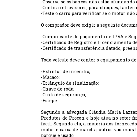
-Observe se os bancos não estão afundando o
-Confira retrovisores, pára-choques, lanter
-Teste o carro para verificar se o motor nã
O comprador deve exigir a seguinte docum
-Comprovante de pagamento de IPVA e Segu
-Certificado de Registro e Licenciamento de
-Certificado de transferência datado, preen
Todo veículo deve conter o equipamento de
-Extintor de incêndio;
-Macaco;
-Triângulo de sinalização;
-Chave de roda;
-Cinto de segurança;
-Estepe.
Segundo a advogada Cláudia Maria Lazzari
Produtos do Procon e hoje atua no setor fi
fácil. Segundo ela, a maioria dos forneced
motor e caixa de marcha; outros vão mais 
porque é usado.