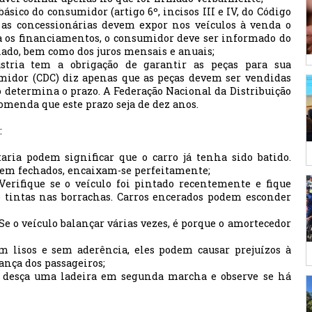
ásico do consumidor (artigo 6º, incisos III e IV, do Código
, as concessionárias devem expor nos veículos à venda o
ra os financiamentos, o consumidor deve ser informado do
elado, bem como dos juros mensais e anuais;
stria tem a obrigação de garantir as peças para sua
midor (CDC) diz apenas que as peças devem ser vendidas
 determina o prazo. A Federação Nacional da Distribuição
omenda que este prazo seja de dez anos.
:
ria podem significar que o carro já tenha sido batido.
erem fechados, encaixam-se perfeitamente;
Verifique se o veículo foi pintado recentemente e fique
e tintas nas borrachas. Carros encerados podem esconder
 Se o veículo balançar várias vezes, é porque o amortecedor
m lisos e sem aderência, eles podem causar prejuízos à
ança dos passageiros;
u desça uma ladeira em segunda marcha e observe se há