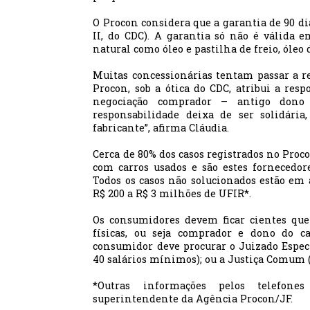
O Procon considera que a garantia de 90 dias
II, do CDC). A garantia só não é válida
natural como óleo e pastilha de freio, óleo d
Muitas concessionárias tentam passar a re
Procon, sob a ótica do CDC, atribui a resp
negociação comprador – antigo dono 
responsabilidade deixa de ser solidária
fabricante”, afirma Cláudia.
Cerca de 80% dos casos registrados no Proc
com carros usados e são estes fornecedor
Todos os casos não solucionados estão em 
R$ 200 a R$ 3 milhões de UFIR*.
Os consumidores devem ficar cientes que
físicas, ou seja comprador e dono do ca
consumidor deve procurar o Juizado Especi
40 salários mínimos); ou a Justiça Comum (
*Outras informações pelos telefones
superintendente da Agência Procon/JF.