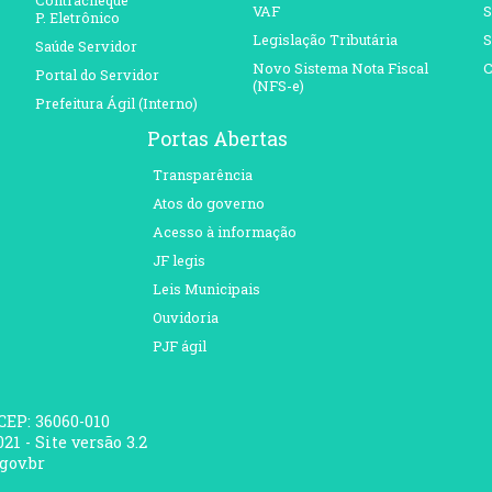
Contracheque
VAF
S
P. Eletrônico
Legislação Tributária
S
Saúde Servidor
Novo Sistema Nota Fiscal
C
Portal do Servidor
(NFS-e)
Prefeitura Ágil (Interno)
Portas Abertas
Transparência
Atos do governo
Acesso à informação
JF legis
Leis Municipais
Ouvidoria
PJF ágil
 CEP: 36060-010
21 - Site versão 3.2
gov.br