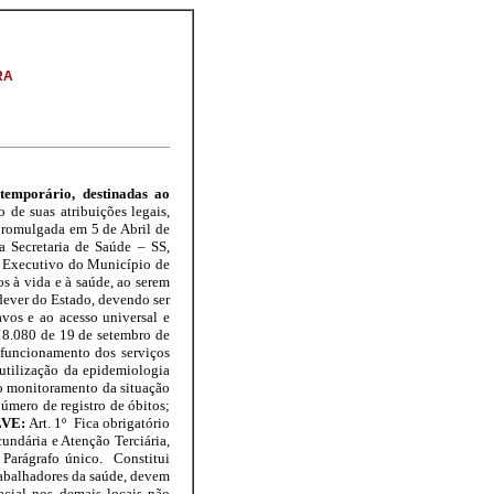
RA
temporário, destinadas ao
o de suas atribuições legais,
 promulgada em 5 de Abril de
a Secretaria de Saúde – SS,
er Executivo do Município de
s à vida e à saúde, ao serem
 dever do Estado, devendo ser
vos e ao acesso universal e
 8.080 de 19 de setembro de
 funcionamento dos serviços
 utilização da epidemiologia
o monitoramento da situação
mero de registro de óbitos;
VE:
Art. 1º Fica obrigatório
undária e Atenção Terciária,
 Parágrafo único. Constitui
trabalhadores da saúde, devem
facial nos demais locais não