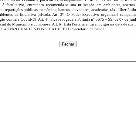
a é facultativo, entretanto recomenda-se sua utilização em ambientes, aberto
 repartições públicas, comércios, bancos, elevadores, academias, táxi, Uber ônibu
ambientes da iniciativa privada. Art. 3º O Poder Executivo organizará campanh
ão contra a Covid-19. Art. 4º Fica revogada a Portaria nº 5675 – SS, de 07 de jun
cial do Município e cumpra-se. Art. 6º Esta Portaria entra em vigor na data de sua p
2022. a) IVAN CHARLES FONSECA CHEBLI - Secretário de Saúde.