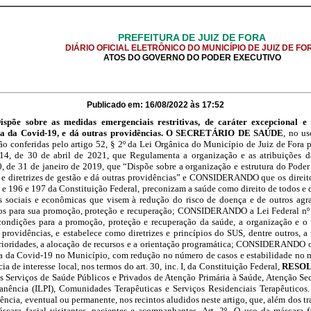
PREFEITURA DE JUIZ DE FORA
DIÁRIO OFICIAL ELETRÔNICO DO MUNICÍPIO DE JUIZ DE FO
ATOS DO GOVERNO DO PODER EXECUTIVO
Publicado em: 16/08/2022 às 17:52
põe sobre as medidas emergenciais restritivas, de caráter excepcional e 
ia da Covid-19, e dá outras providências. O SECRETÁRIO DE SAÚDE
, no us
ão conferidas pelo artigo 52, § 2º da Lei Orgânica do Município de Juiz de Fora
14, de 30 de abril de 2021, que Regulamenta a organização e as atribuições d
30, de 31 de janeiro de 2019, que “Dispõe sobre a organização e estrutura do Pod
os e diretrizes de gestão e dá outras providências” e CONSIDERANDO que os direito
º e 196 e 197 da Constituição Federal, preconizam a saúde como direito de todos e
as sociais e econômicas que visem à redução do risco de doença e de outros agra
viços para sua promoção, proteção e recuperação; CONSIDERANDO a Lei Federal nº
condições para a promoção, proteção e recuperação da saúde, a organização e o
 providências, e estabelece como diretrizes e princípios do SUS, dentre outros, a
prioridades, a alocação de recursos e a orientação programática; CONSIDERANDO 
 da Covid-19 no Município, com redução no número de casos e estabilidade no nú
e interesse local, nos termos do art. 30, inc. I, da Constituição Federal,
RESOL
os Serviços de Saúde Públicos e Privados de Atenção Primária à Saúde, Atenção Sec
anência (ILPI), Comunidades Terapêuticas e Serviços Residenciais Terapêuticos.
ência, eventual ou permanente, nos recintos aludidos neste artigo, que, além dos 
áscara facial visitantes, pacientes e acompanhantes. Art. 2º O uso da máscara 