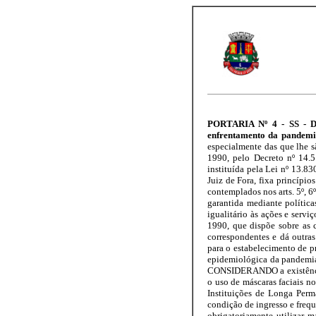
PORTARIA Nº 4 - SS - Dis
enfrentamento da pandem
especialmente das que lhe s
1990, pelo Decreto nº 14.5
instituída pela Lei nº 13.8
Juiz de Fora, fixa princípi
contemplados nos arts. 5º, 6
garantida mediante polític
igualitário às ações e ser
1990, que dispõe sobre as 
correspondentes e dá outras
para o estabelecimento de 
epidemiológica da pandemia
CONSIDERANDO a existência d
o uso de máscaras faciais n
Instituições de Longa Perm
condição de ingresso e frequ
obrigatoriamente utilizar m