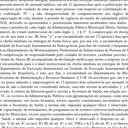
mprovada através de atestado médico, em até 15 (quinze) dias após a publicação de
sponsáveis pelo cuidado de uma ou mais pessoas com suspeita ou confirmação de 
 coabitação. IV - a não obrigatoriedade de comparecimento aos órgãos de
mprovação de vida, durante o período de vigência do estado de calamidade públic
2020, devendo os aposentados e pensionistas manterem atualizados seus dados c
orias e pensões de cada órgão da Administração Pública Municipal Direta, Autárq
através do e-mail institucional de cada órgão. (…) § 1º A comprovação de doenç
a, de que trata o inc. III, letra “a”, a ser encaminhado em até 15 (quinze) dias ap
 da chefia imediata ou entregue de forma física, que, por sua vez, o encaminhará a
idade de Execução Instrumental da Pasta gestora, para fins de controle e lançamen
ará ao Departamento de Monitoramento Profissional da Subsecretaria de Pessoas da S
comprovação de responsabilidade pelo cuidado de terceiros, conforme previsto no i
a forma do Anexo III, acompanhado de declaração médica que ateste a suspeita ou
r encaminhado para o e-mail institucional da chefia imediata ou entregue de forma
Departamento de Execução Instrumental ou Unidade de Execução Instrumental da 
sistema de frequência, e este, por fim, o encaminhará ao Departamento de Mon
 Secretaria de Administração e Recursos Humanos. § 1º-B Os servidores que, até o 
 no prazo máximo e improrrogável de 15 (quinze) dias substituí-la por atestado
na de não o fazendo ser considerado faltoso, caso não retorne às atividades. (...) Art.
ado, à critério da Diretoria-geral e ouvida a Secretaria de Saúde, em relação aos 
..) VI - os eventos da Administração Pública com aglomerações de pessoas, como reu
e treinamento, em locais fechados, exceto aqueles considerados necessários pelo
uvida a Secretaria de Saúde a mesma não imponha qualquer óbice e observado 
 de capacitação, de treinamento, de programas ou de eventos coletivos realizados 
onal do Município, exceto aqueles considerados necessários pelo Titular da unidad
de Saúde a mesma não imponha qualquer óbice e observado o disposto no art.
. V, do art. 4º, os incs. II e III, do art. 6º, o inc. VIII e o § 15, do art. 8º, e os Anex
. 3º
Este Decreto entra em vigor na data de sua publicação. Prefeitura de Juiz de F