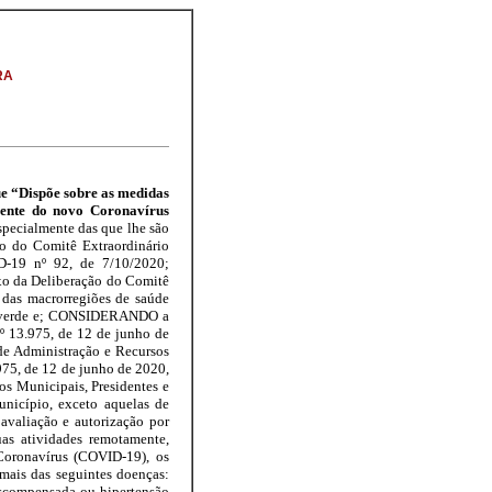
RA
ue “Dispõe sobre as medidas
rente do novo Coronavírus
pecialmente das que lhe são
o do Comitê Extraordinário
D-19 nº 92, de 7/10/2020;
o da Deliberação do Comitê
 das macrorregiões de saúde
nda verde e; CONSIDERANDO a
º 13.975, de 12 de junho de
de Administração e Recursos
75, de 12 de junho de 2020,
rios Municipais, Presidentes e
unicípio, exceto aquelas de
 avaliação e autorização por
uas atividades remotamente,
Coronavírus (COVID-19), os
mais das seguintes doenças:
descompensada ou hipertensão