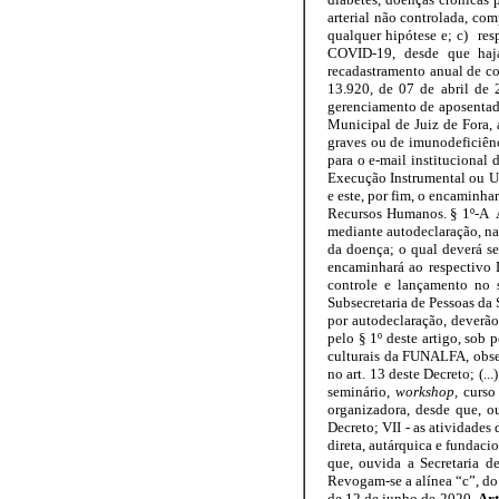
arterial não controlada, co
qualquer hipótese e; c) re
COVID-19, desde que haja
recadastramento anual de co
13.920, de 07 de abril de 
gerenciamento de aposentad
Municipal de Juiz de Fora, 
graves ou de imunodeficiênci
para o e-mail institucional
Execução Instrumental ou Un
e este, por fim, o encaminh
Recursos Humanos. § 1º-A A 
mediante autodeclaração, n
da doença; o qual deverá se
encaminhará ao respectivo 
controle e lançamento no 
Subsecretaria de Pessoas da
por autodeclaração, deverão
pelo § 1º deste artigo, sob pe
culturais da FUNALFA, observ
no art. 13 deste Decreto; (.
seminário,
workshop,
curso 
organizadora, desde que, o
Decreto; VII - as atividades
direta, autárquica e fundaci
que, ouvida a Secretaria 
Revogam-se a alínea “c”, do inc
de 12 de junho de 2020.
Art