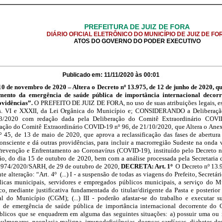
PREFEITURA DE JUIZ DE FORA
DIÁRIO OFICIAL ELETRÔNICO DO MUNICÍPIO DE JUIZ DE FO
ATOS DO GOVERNO DO PODER EXECUTIVO
Publicado em: 11/11/2020 às 00:01
 de novembro de 2020 – Altera o Decreto nº 13.975, de 12 de junho de 2020, q
amento da emergência de saúde pública de importância internacional decor
ovidências”.
O PREFEITO DE JUIZ DE FORA, no uso de suas atribuições legais, es
incs. VI e XXXII, da Lei Orgânica do Município e; CONSIDERANDO a Deliberaçã
/2020 com redação dada pela Deliberação do Comitê Extraordinário COVI
o do Comitê Extraordinário COVID-19 nº 96, de 21/10/2020, que Altera o Anex
 45, de 13 de maio de 2020, que aprova a reclassificação das fases de abertura
onsciente e dá outras providências, para incluir a macrorregião Sudeste na o
revenção e Enfrentamento ao Coronavírus (COVID-19), instituído pelo Decreto n
o, do dia 15 de outubro de 2020, bem com a análise processada pela Secretaria 
74/2020/SARH, de 29 de outubro de 2020,
DECRETA: Art. 1º
O Decreto nº 13.9
e alteração: “Art. 4º (...) I - a suspensão de todas as viagens do Prefeito, Secretá
licas municipais, servidores e empregados públicos municipais, a serviço do M
co, mediante justificativa fundamentada do titular/dirigente da Pasta e posterior
al do Município (CGM); (...) III - poderão afastar-se do trabalho e executar s
o de emergência de saúde pública de importância internacional decorrente do 
blicos que se enquadrem em alguma das seguintes situações: a) possuir uma ou 
pulmonares, neoplasia maligna, imunodeficiências, doenças cardíacas, diabetes 