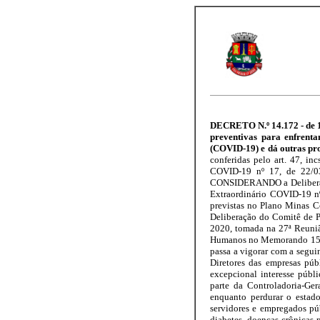
DECRETO N.º 14.172 - de 10
preventivas para enfrent
(COVID-19) e dá outras pr
conferidas pelo art. 47, 
COVID-19 nº 17, de 22/03
CONSIDERANDO a Deliberaçã
Extraordinário COVID-19 nº
previstas no Plano Minas C
Deliberação do Comitê de P
2020, tomada na 27ª Reuniã
Humanos no Memorando 159
passa a vigorar com a seguint
Diretores das empresas púb
excepcional interesse públi
parte da Controladoria-Ger
enquanto perdurar o estad
servidores e empregados pú
diabetes, doenças crônicas 