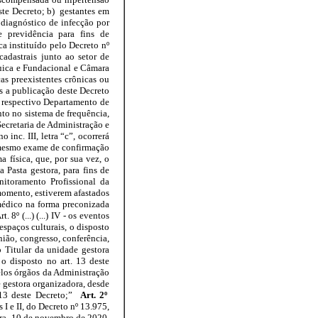
ste Decreto; b) gestantes em
diagnóstico de infecção por
 previdência para fins de
a instituído pelo Decreto nº
adastrais junto ao setor de
uica e Fundacional e Câmara
as preexistentes crônicas ou
ós a publicação deste Decreto
o respectivo Departamento de
to no sistema de frequência,
ecretaria de Administração e
nc. III, letra “c”, ocorrerá
 mesmo exame de confirmação
 física, que, por sua vez, o
Pasta gestora, para fins de
itoramento Profissional da
momento, estiverem afastados
 médico na forma preconizada
 8º (...) (...) IV - os eventos
espaços culturais, o disposto
nião, congresso, conferência,
 Titular da unidade gestora
o disposto no art. 13 deste
pelos órgãos da Administração
e gestora organizadora, desde
 13 deste Decreto;”
Art. 2º
os I e II, do Decreto nº 13.975,
ora, 10 de novembro de 2020.