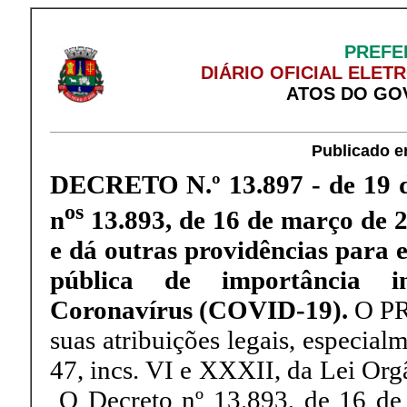
PREFE
DIÁRIO OFICIAL ELET
ATOS DO GO
Publicado e
DECRETO N.º 13.897 - de 19 
os
n
13.893, de 16 de março de 
e
dá outras providências
para
pública de importância i
Coronavírus (COVID-19)
.
O P
suas atribuições legais, especial
47, incs. VI e XXXII, da Lei Or
O Decreto nº 13.893, de 16 de