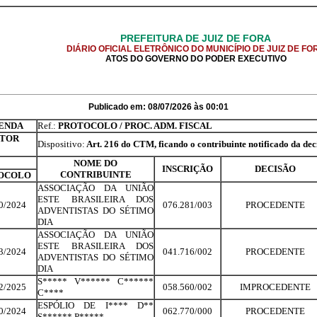
PREFEITURA DE JUIZ DE FORA
DIÁRIO OFICIAL ELETRÔNICO DO MUNICÍPIO DE JUIZ DE FO
ATOS DO GOVERNO DO PODER EXECUTIVO
Publicado em: 08/07/2026 às 00:01
ZENDA
Ref.:
PROTOCOLO / PROC. ADM. FISCAL
ITOR
Dispositivo:
Art. 216 do CTM, ficando o contribuinte notificado da dec
NOME DO
INSCRIÇÃO
DECISÃO
CONTRIBUINTE
OCOLO
ASSOCIAÇÃO DA UNIÃO
ESTE BRASILEIRA DOS
0/2024
076.281/003
PROCEDENTE
ADVENTISTAS DO SÉTIMO
DIA
ASSOCIAÇÃO DA UNIÃO
ESTE BRASILEIRA DOS
3/2024
041.716/002
PROCEDENTE
ADVENTISTAS DO SÉTIMO
DIA
S***** V****** C******
2/2025
058.560/002
IMPROCEDENTE
C****
ESPÓLIO DE I**** D**
0/2024
062.770/000
PROCEDENTE
S****** P*****