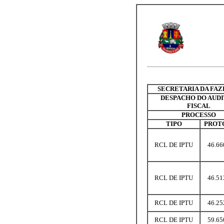
SECRETARIA DA FA
DESPACHO DO AUD
FISCAL
PROCESSO
TIPO
PROT
RCL DE IPTU
46.66
RCL DE IPTU
46.51
RCL DE IPTU
46.25
RCL DE IPTU
59.65