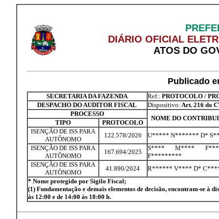
PREFEI
DIÁRIO OFICIAL ELET
ATOS DO GO
Publicado e
SECRETARIA DA FAZENDA
Ref.:
PROTOCOLO / PRO
DESPACHO DO AUDITOR FISCAL
Dispositivo:
Art. 216 do C
PROCESSO
NOME DO CONTRIBU
TIPO
PROTOCOLO
ISENÇÃO DE ISS PARA
122.578/2026
U***** N******* D* S*
AUTÔNOMO
ISENÇÃO DE ISS PARA
S**** M**** F***
167.694/2025
AUTÔNOMO
F*********
ISENÇÃO DE ISS PARA
41.890/2024
R****** V**** D* C***
AUTÔNOMO
* Nome protegido por Sigilo Fiscal;
(1) Fundamentação e demais elementos de decisão, encontram-se à disp
às 12:00 e de 14:00 às 18:00 h.