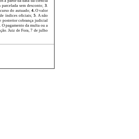
s a partir da data da ciência
a parcelada sem desconto;
3
.
recurso do autuado;
4.
O valor
de índices oficiais;
5
. A não
 posterior cobrança judicial
. O pagamento da multa ou a
ção. Juiz de Fora, 7 de julho