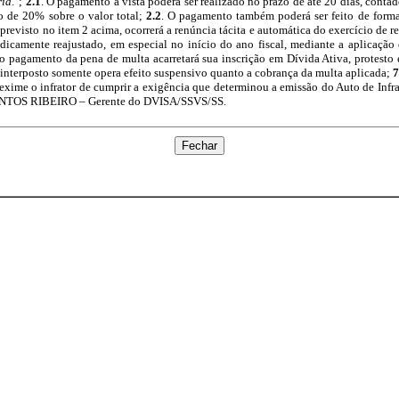
ria
.";
2.1
. O pagamento à vista poderá ser realizado no prazo de até 20 dias, contado
o de 20% sobre o valor total;
2.2
. O pagamento também poderá ser feito de form
revisto no item 2 acima, ocorrerá a renúncia tácita e automática do exercício de 
dicamente reajustado, em especial no início do ano fiscal, mediante a aplicação 
ão pagamento da pena de multa acarretará sua inscrição em Dívida Ativa, protesto e
o interposto somente opera efeito suspensivo quanto a cobrança da multa aplicada;
7
exime o infrator de cumprir a exigência que determinou a emissão do Auto de Infra
ANTOS RIBEIRO – Gerente do DVISA/SSVS/SS.