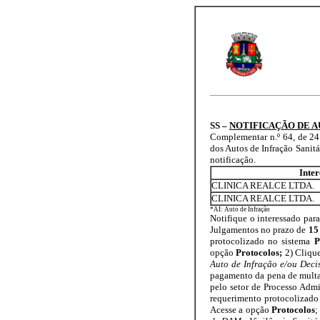
SS –
NOTIFICAÇÃO DE 
Complementar n.º 64, de 24 d
dos Autos de Infração Sanitá
notificação.
Inte
CLINICA REALCE LTDA.
CLINICA REALCE LTDA.
*AI: Auto de Infração
Notifique o interessado par
Julgamentos no prazo de
15 
protocolizado no sistema
P
opção
Protocolos;
2) Cliqu
Auto de Infração e/ou Decis
pagamento da pena de multa
pelo setor de Processo Admi
requerimento protocolizado
Acesse a opção
Protocolos
;