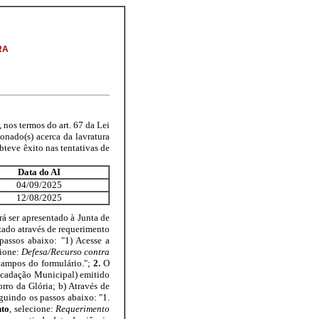
RA
 nos termos do art. 67 da Lei
ionado(s) acerca da lavratura
bteve êxito nas tentativas de
Data do AI
04/09/2025
12/08/2025
á ser apresentado à Junta de
izado através de requerimento
passos abaixo: "1) Acesse a
cione:
Defesa/Recurso contra
 campos do formulário.";
2.
O
ecadação Municipal) emitido
rro da Glória; b) Através de
eguindo os passos abaixo: "1.
nto
, selecione:
Requerimento