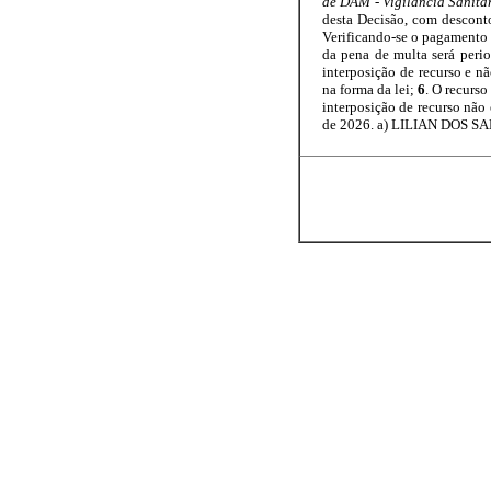
de DAM - Vigilância Sanitá
desta Decisão, com descont
Verificando-se o pagamento p
da pena de multa será perio
interposição de recurso e n
na forma da lei;
6
. O recurs
interposição de recurso não 
de 2026. a) LILIAN DOS S