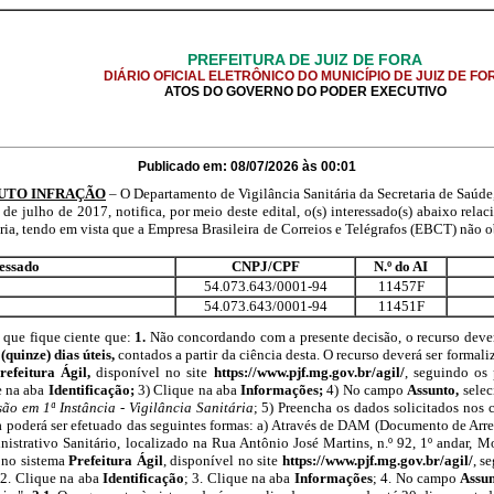
PREFEITURA DE JUIZ DE FORA
DIÁRIO OFICIAL ELETRÔNICO DO MUNICÍPIO DE JUIZ DE FO
ATOS DO GOVERNO DO PODER EXECUTIVO
Publicado em: 08/07/2026 às 00:01
AUTO INFRAÇÃO
– O Departamento de Vigilância Sanitária da Secretaria de Saúde,
e julho de 2017, notifica, por meio deste edital, o(s) interessado(s) abaixo relac
ria, tendo em vista que a Empresa Brasileira de Correios e Telégrafos (EBCT) não o
ressado
CNPJ/CPF
N.º do AI
54.073.643/0001-94
11457F
54.073.643/0001-94
11451F
a que fique ciente que:
1.
Não concordando com a presente decisão, o recurso dever
(quinze) dias úteis,
contados a partir da ciência desta. O recurso deverá ser formal
refeitura Ágil,
disponível no site
https://www.pjf.mg.gov.br/agil/
, seguindo os 
e na aba
Identificação;
3) Clique na aba
Informações;
4) No campo
Assunto,
sele
ão em 1ª Instância - Vigilância Sanitária
; 5) Preencha os dados solicitados nos
 poderá ser efetuado das seguintes formas: a) Através de DAM (Documento de Arr
nistrativo Sanitário, localizado na Rua Antônio José Martins, n.º 92, 1º andar, Mo
 no sistema
Prefeitura Ágil
, disponível no site
https://www.pjf.mg.gov.br/agil/
, s
 2. Clique na aba
Identificação
; 3. Clique na aba
Informações
; 4. No campo
Assu