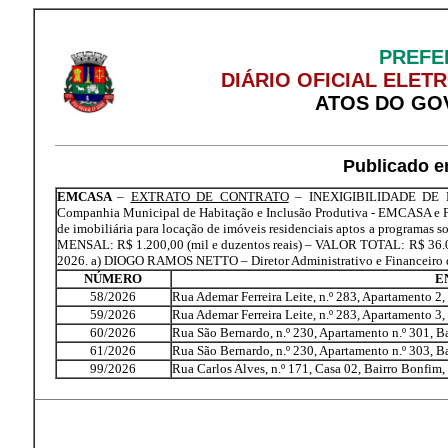
PREFE
DIÁRIO OFICIAL ELET
ATOS DO GO
Publicado e
EMCASA
–
EXTRATO DE CONTRATO
– INEXIGIBILIDADE DE L
Companhia Municipal de Habitação e Inclusão Produtiva - EMCASA e F
de imobiliária para locação de imóveis residenciais aptos a programa
MENSAL: R$ 1.200,00 (mil e duzentos reais) – VALOR TOTAL: R$ 36.000,0
2026. a) DIOGO RAMOS NETTO – Diretor Administrativo e Financeir
NÚMERO
E
58/2026
Rua Ademar Ferreira Leite, n.º 283, Apartamento 2,
59/2026
Rua Ademar Ferreira Leite, n.º 283, Apartamento 3,
60/2026
Rua São Bernardo, n.º 230, Apartamento n.º 301, B
61/2026
Rua São Bernardo, n.º 230, Apartamento n.º 303, B
99/2026
Rua Carlos Alves, n.º 171, Casa 02, Bairro Bonfim,