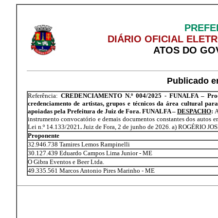
PREFE
DIÁRIO OFICIAL ELET
ATOS DO GO
Publicado e
Referência:
CREDENCIAMENTO N.º 004/2025 - FUNALFA – Process
credenciamento de artistas, grupos e técnicos da área cultural par
apoiadas pela Prefeitura de Juiz de Fora. FUNALFA –
DESPACHO
:
A
instrumento convocatório e demais documentos constantes dos autos 
Lei n.º 14.133/2021
.
Juiz de Fora, 2 de junho de 2026. a) ROGÉRIO J
Proponente
32.946.738 Tamires Lemos Rampinelli
30.127.439 Eduardo Campos Lima Junior - ME
O Gibra Eventos e Beer Ltda.
49.335.561 Marcos Antonio Pires Marinho - ME