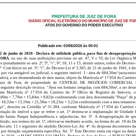
PREFEITURA DE JUIZ DE FORA
DIÁRIO OFICIAL ELETRÔNICO DO MUNICÍPIO DE JUIZ DE FO
ATOS DO GOVERNO DO PODER EXECUTIVO
Publicado em: 03/06/2026 às 00:01
de junho de 2026 - Declara de utilidade pública, para fins de desapropriação
FORA
, no uso de suas atribuições previstas no art. 47, V e VI, da Lei Orgânica 
s (notadamente os arts. 2º, 5º, “i”; 6º; 10, 11 e 15, dentre outros, todos do Decret
1º Com fulcro no art. 5º, “i”, do Decreto-Lei nº 3.365, de 21 de junho de 1941, é de
 por via amigável ou judicial, o seguinte imóvel: I - área de 684,50m² (seiscento
dos), a ser desmembrada de área maior, objeto da Matrícula nº 17.954 do Cartório
 Juiz de Fora, de propriedade de CENTRAL DE NEGÓCIOS COMERCIAL
eguinte descrição técnica: “Área em formato irregular, com 684,50m², a ser des
rme Matrícula nº 17.954 do Cartório do 3º Ofício de Registro de Imóveis, 
2,00m + 7,79m + 15,84m + 8,82m confrontando com área denominada “Praça” de p
 + 16,33m + 15,10m + 21,58m + 18,23m + 3,22m confrontando com a área remanes
”, descrita na Certidão nº 31.384, conforme Matrícula nº 17.954 do Cartório 
priação do imóvel a que se refere o art. 1º destina-se à implantação de Unidade
o bairro Parque Independência e adjacências. Art. 3º A desapropriação de que
endo, nos termos do art. 1º, efetivar-se mediante acordo, na forma do art. 10 do D
os arts. 11 e seguintes do aludido Decreto-Lei. Art. 4º As despesas decorrentes d
 por dotação orçamentária específica. Art. 5º Este Decreto entra em vigor na data 
nho de 2026. a) MARGARIDA SALOMÃO - Prefeita de Juiz de Fora. a) RONALDO PI