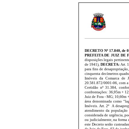
DECRETO Nº 17.840, de 02 
PREFEITA DE JUIZ DE 
disposições legais pertinente
de 1941),
DECRETA:
Art. 
para fins de desapropriação,
cinquenta decímetros quadra
Imóveis da Comarca de
20.581.872/0001-06, com a s
Certidão nº 31.384, confo
confrontações: 36,95m + 1
Juiz de Fora - MG; 10,60m
área denominada como “lago
Imóveis. Art. 2º A desapro
atendimento da população d
considerada de urgência, pod
ou judicialmente, na forma d
este Decreto serão custeadas
de Juiz de Fora, 02 de ju