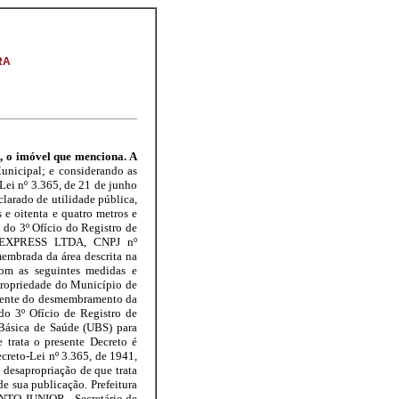
RA
, o imóvel que menciona. A
Municipal; e considerando as
o-Lei nº 3.365, de 21 de junho
clarado de utilidade pública,
s e oitenta e quatro metros e
 do 3º Ofício do Registro de
 EXPRESS LTDA, CNPJ nº
membrada da área descrita na
com as seguintes medidas e
ropriedade do Município de
cente do desmembramento da
do 3º Ofício de Registro de
 Básica de Saúde (UBS) para
 trata o presente Decreto é
ecreto-Lei nº 3.365, de 1941,
a desapropriação de que trata
de sua publicação. Prefeitura
NTO JUNIOR - Secretário de