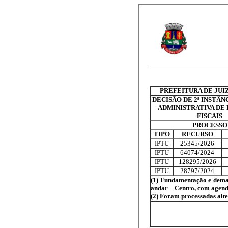
PREFEITURA DE JUI
DECISÃO DE 2ª INSTÂN
ADMINISTRATIVA DE
FISCAIS
PROCESSO
TIPO
RECURSO
IPTU
25345/2026
IPTU
64074/2024
IPTU
128295/2026
IPTU
28797/2024
(1) Fundamentação e demais
andar – Centro, com agend
(2) Foram processadas alte