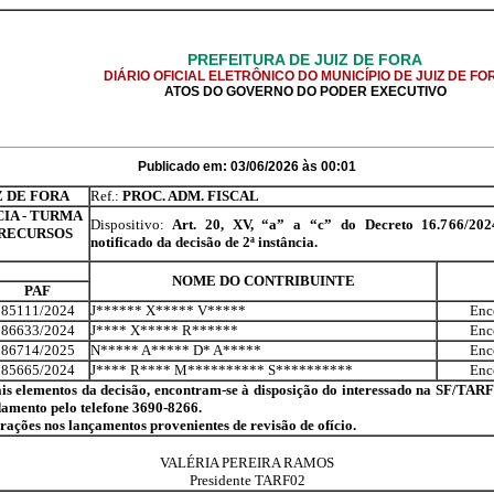
PREFEITURA DE JUIZ DE FORA
DIÁRIO OFICIAL ELETRÔNICO DO MUNICÍPIO DE JUIZ DE FO
ATOS DO GOVERNO DO PODER EXECUTIVO
Publicado em: 03/06/2026 às 00:01
Z DE FORA
Ref.:
PROC. ADM. FISCAL
CIA - TURMA
Dispositivo:
Art. 20, XV, “a” a “c” do Decreto 16.766/2024
 RECURSOS
notificado da decisão de 2ª instância.
NOME DO CONTRIBUINTE
PAF
85111/2024
J****** X***** V*****
Ence
86633/2024
J**** X***** R******
Ence
86714/2025
N***** A***** D* A*****
Ence
85665/2024
J**** R**** M********** S**********
Ence
 elementos da decisão, encontram-se à disposição do interessado na SF/TARF II-
amento pelo telefone 3690-8266.
rações nos lançamentos provenientes de revisão de ofício.
VALÉRIA PEREIRA RAMOS
Presidente TARF02