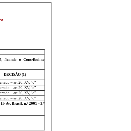
RA
, ficando o Contribuinte
DECISÃO (1)
rrado – art.20, XV, “c”
rrado – art.20, XV, “c”
rrado – art.20, XV, “c”
rrado – art.20, XV, “c”
 Av. Brasil, n.º 2001 - 3.º