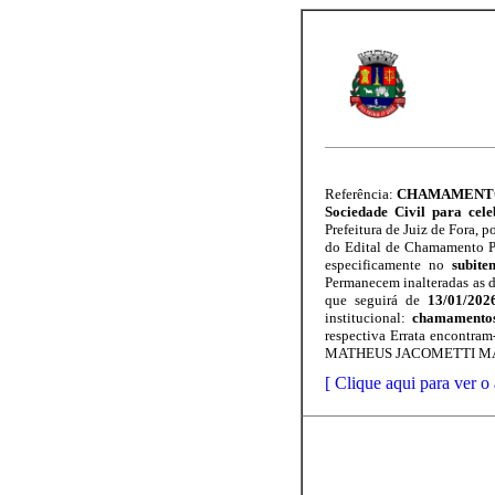
Referência:
CHAMAMENTO P
Sociedade Civil para ce
Prefeitura de Juiz de Fora,
do Edital de Chamamento Pú
especificamente no
subite
Permanecem inalteradas as d
que seguirá de
13/01/202
institucional:
chamamentos
respectiva Errata encontram-
MATHEUS JACOMETTI MASSO
[ Clique aqui para ver o