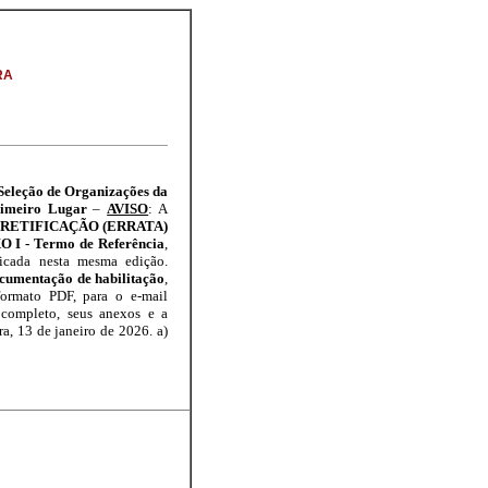
RA
Seleção de Organizações da
rimeiro Lugar
–
AVISO
: A
RETIFICAÇÃO (ERRATA)
 I - Termo de Referência
,
licada nesta mesma edição.
ocumentação de habilitação
,
formato PDF, para o e-mail
 completo, seus anexos e a
ra, 13 de janeiro de 2026. a)