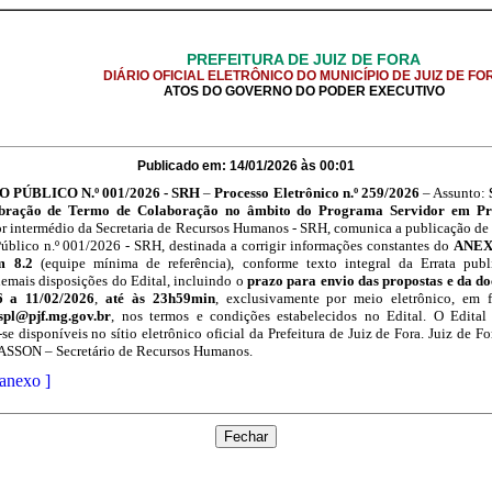
PREFEITURA DE JUIZ DE FORA
DIÁRIO OFICIAL ELETRÔNICO DO MUNICÍPIO DE JUIZ DE FO
ATOS DO GOVERNO DO PODER EXECUTIVO
Publicado em: 14/01/2026 às 00:01
ÚBLICO N.º 001/2026 - SRH
–
Processo Eletrônico n.º 259/2026
– Assunto:
lebração de Termo de Colaboração no âmbito do Programa Servidor em P
 por intermédio da Secretaria de Recursos Humanos - SRH, comunica a publicação de
blico n.º 001/2026 - SRH, destinada a corrigir informações constantes do
ANEXO
m 8.2
(equipe mínima de referência), conforme texto integral da Errata pub
emais disposições do Edital, incluindo o
prazo para envio das propostas e da d
6 a 11/02/2026
,
até às 23h59min
, exclusivamente por meio eletrônico, em 
pl@pjf.mg.gov.br
, nos termos e condições estabelecidos no Edital. O Edital
se disponíveis no sítio eletrônico oficial da Prefeitura de Juiz de Fora. Juiz de Fo
N – Secretário de Recursos Humanos.
 anexo ]