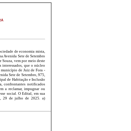
RA
ciedade de economia mista,
 na Avenida Sete de Setembro
de Souza, vem por meio deste
s interessados, que o núcleo
 município de Juiz de Fora -
nida Sete de Setembro, 975,
ipal de Habitação e Inclusão
, confrontantes notificados
em a reclamar, impugnar ou
sse social. O Edital, em sua
a, 29 de julho de 2025. a)