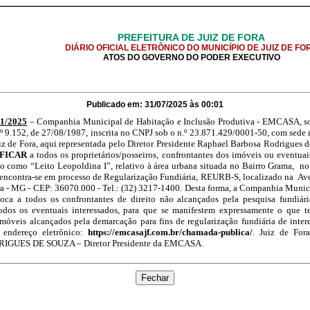
PREFEITURA DE JUIZ DE FORA
DIÁRIO OFICIAL ELETRÔNICO DO MUNICÍPIO DE JUIZ DE FO
ATOS DO GOVERNO DO PODER EXECUTIVO
Publicado em: 31/07/2025 às 00:01
01/2025
– Companhia Municipal de Habitação e Inclusão Produtiva - EMCASA, so
.º 9.152, de 27/08/1987, inscrita no CNPJ sob o n.º 23.871.429/0001-50, com sede
uiz de Fora, aqui representada pelo Diretor Presidente Raphael Barbosa Rodrigues 
FICAR
a todos os proprietários/posseiros, confrontantes dos imóveis ou eventuai
do como “Leito Leopoldina I”, relativo à área urbana situada no Bairro Grama, no
ncontra-se em processo de Regularização Fundiária, REURB-S, localizado na Ave
ra - MG - CEP: 36070.000 - Tel.: (32) 3217-1400. Desta forma, a Companhia Munic
 a todos os confrontantes de direito não alcançados pela pesquisa fundiária
odos os eventuais interessados, para que se manifestem expressamente o que t
imóveis alcançados pela demarcação para fins de regularização fundiária de intere
o endereço eletrônico:
https://emcasajf.com.br/chamada-publica/
. Juiz de For
UES DE SOUZA – Diretor Presidente da EMCASA.