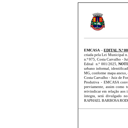
EMCASA
–
EDITAL N.º 0
criada pela Lei Municipal n
n.º 975, Costa Carvalho - J
Edital n.º 001/2025,
NOTI
urbano informal, identifica
MG, conforme mapa anexo, e
Costa Carvalho - Juiz de Fo
Produtiva - EMCASA convoca
previamente, assim como t
reivindicar em relação aos 
íntegra, será divulgado n
RAPHAEL BARBOSA RODRIG