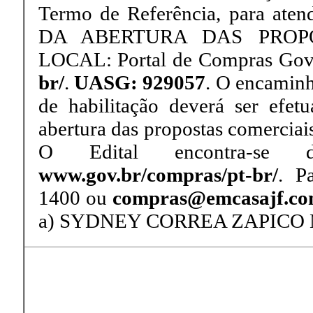
Termo de Referência, para at
DA ABERTURA DAS PROPOST
LOCAL: Portal de Compras Gov
br/
.
UASG: 929057
. O encamin
de habilitação deverá ser efet
abertura das propostas comercia
O Edital encontra-se 
www.gov.br/compras/pt-br/
. P
1400 ou
compras@emcasajf.com
a) SYDNEY CORREA ZAPICO M