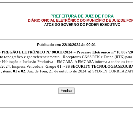
PREFEITURA DE JUIZ DE FORA
DIÁRIO OFICIAL ELETRÔNICO DO MUNICÍPIO DE JUIZ DE FO
ATOS DO GOVERNO DO PODER EXECUTIVO
Publicado em: 22/10/2024 às 00:01
–
PREGÃO ELETRÔNICO N.º 90.011/2024
–
Processo Eletrônico n.º 10.867/2
o topográfico e georreferenciamento - Receptores GNSS RTK e Drone (RTK) para u
Habitação e Inclusão Produtiva - EMCASA. A EMCASA informa a todos os intere
11/2024: Empresa Vencedora:
Grupo 01: - 3S SECURITY TECNOLOGIA SEGUR
 itens: 01 e 02.
Juiz de Fora, 21 de outubro de 2024. a) SYDNEY CORREA ZA