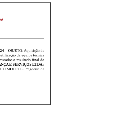
RA
024
– OBJETO: Aquisição de
tilização da equipe técnica
ssados o resultado final do
ANÇA E SERVIÇOS LTDA.;
PICO MOURO – Pregoeiro da