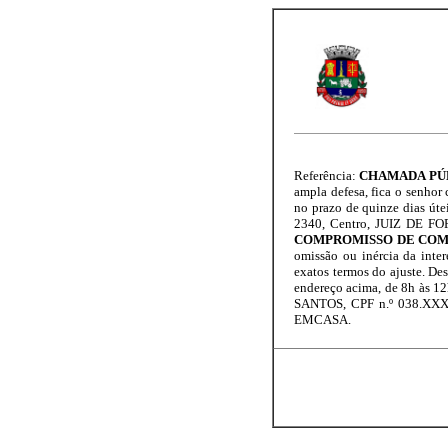
Referência:
CHAMADA PÚB
ampla defesa, fica o senhor 
no prazo de quinze dias útei
2340, Centro, JUIZ DE FOR
COMPROMISSO DE COM
omissão ou inércia da int
exatos termos do ajuste. De
endereço acima, de 8h às 1
SANTOS, CPF n.º 038.XXX.
EMCASA.