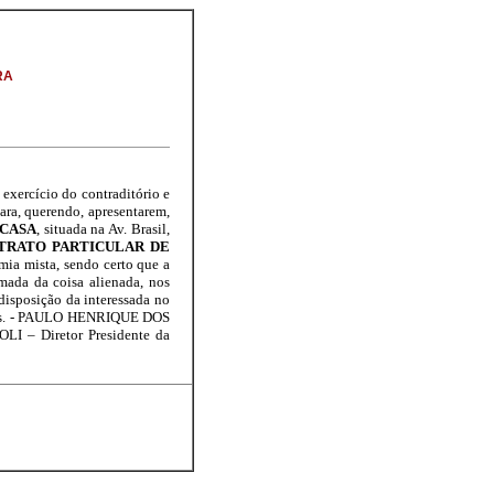
RA
 exercício do contraditório e
para, querendo, apresentarem,
MCASA
, situada na Av. Brasil,
TRATO PARTICULAR DE
mia mista, sendo certo que a
ada da coisa alienada, nos
disposição da interessada no
ópias. - PAULO HENRIQUE DOS
I – Diretor Presidente da