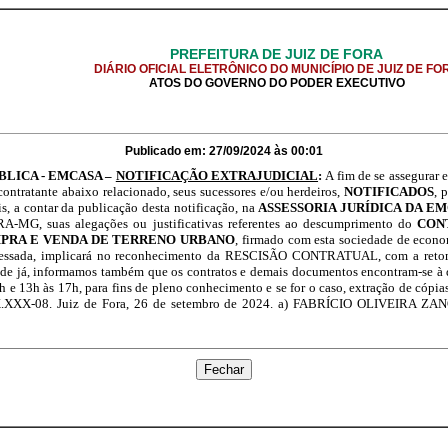
PREFEITURA DE JUIZ DE FORA
DIÁRIO OFICIAL ELETRÔNICO DO MUNICÍPIO DE JUIZ DE FO
ATOS DO GOVERNO DO PODER EXECUTIVO
Publicado em: 27/09/2024 às 00:01
LICA - EMCASA –
NOTIFICAÇÃO EXTRAJUDICIAL
:
A fim de se assegurar e
contratante abaixo relacionado, seus sucessores e/ou herdeiros,
NOTIFICADOS
, 
s, a contar da publicação desta notificação, na
ASSESSORIA JURÍDICA DA E
A-MG, suas alegações ou justificativas referentes ao descumprimento do
CON
PRA E VENDA DE TERRENO URBANO
, firmado com esta sociedade de econo
eressada, implicará no reconhecimento da RESCISÃO CONTRATUAL, com a retom
sde já, informamos também que os contratos e demais documentos encontram-se à 
2h e 13h às 17h, para fins de pleno conhecimento e se for o caso, extração de c
XXX-08. Juiz de Fora, 26 de setembro de 2024. a) FABRÍCIO OLIVEIRA ZANOL