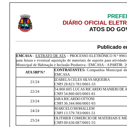
PREFE
DIÁRIO OFICIAL ELET
ATOS DO GO
Publicado e
EMCASA
–
EXTRATO DE ATA
– PROCESSO ELETRÔNICO N.º 9961/2
para futura e eventual aquisição de materiais de suporte para ativida
Municipal de Habitação e Inclusão Produtiva - EMCASA – A PARTIR: 2
CONTRATANTES:
Companhia Municipal de 
ATA SRP N.º
EMCASA
IZABELA CELES SILVA SIQUEIRA
21/24
CNPJ 28.823.781/0001-33
54.860.605 LUCAS RICARDO MANIERI DE
22/24
CNPJ 54.860.605/0001-81
IARA RICARDO OTTONI
23/24
CNPJ 36.344.966/0001-93
MARCELO MOHALLEM
24/24
CNPJ 13.579.783/0001-51
OLITHIER COMERCIO DE MATERIAIS E M
25/24
CNPJ 09.630.087/0001-55