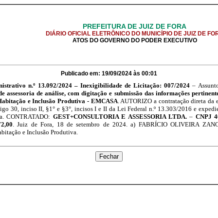
PREFEITURA DE JUIZ DE FORA
DIÁRIO OFICIAL ELETRÔNICO DO MUNICÍPIO DE JUIZ DE FO
ATOS DO GOVERNO DO PODER EXECUTIVO
Publicado em: 19/09/2024 às 00:01
istrativo n.º 13.092/2024 – Inexigibilidade de Licitação: 007/2024
– Assunt
de assessoria de análise, com digitação e submissão das informações pertinen
abitação e Inclusão Produtiva - EMCASA
. AUTORIZO a contratação direta da e
go 30, inciso II, §1° e §3°, incisos I e II da Lei Federal n.º 13.303/2016 e exped
ncia. CONTRATADO:
GEST+CONSULTORIA E ASSESSORIA LTDA.
–
CNPJ 40
72,00
. Juiz de Fora, 18 de setembro de 2024. a) FABRÍCIO OLIVEIRA ZA
itação e Inclusão Produtiva.