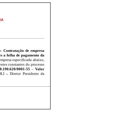
RA
o:
Contratação de empresa
tes a folha de pagamento da
mpresa especificada abaixo,
ientes constantes do processo
.190.620/0001-55
–
Valor
NOLI
–
Diretor Presidente da