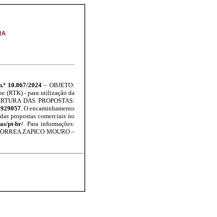
RA
n.º 10.867/2024
– OBJETO:
 (RTK) - para utilização da
 ABERTURA DAS PROPOSTAS:
 929057
. O encaminhamento
 das propostas comerciais no
s/pt-br/
. Para informações:
EY CORREA ZAPICO MOURO –