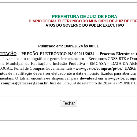
PREFEITURA DE JUIZ DE FORA
DIÁRIO OFICIAL ELETRÔNICO DO MUNICÍPIO DE JUIZ DE FO
ATOS DO GOVERNO DO PODER EXECUTIVO
Publicado em: 10/09/2024 às 00:01
CITAÇÃO
–
PREGÃO ELETRÔNICO N.º 90011/2024
–
Processo Eletrônico 
e levantamento topográfico e georreferenciamento – Receptores GNSS RTK e Drone
nhia Municipal de Habitação e Inclusão Produtiva - EMCASA – DATA DA
LOCAL: Portal de Compras Governamentais -
www.gov.br/compras/pt-br/
.
UASG:
tos de habilitação deverá ser efetuado até a data e horário fixados para abertura
mentais. O Edital encontra-se disponível para
download
em
www.gov.br/compra
u
compras@emcasajf.com.br.
Juiz de Fora, 09 de setembro de 2024. a) SYDN