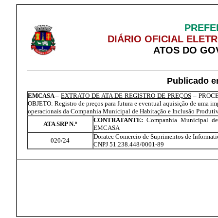
PREFE
DIÁRIO OFICIAL ELET
ATOS DO GO
Publicado e
EMCASA
–
EXTRATO DE ATA DE REGISTRO DE PREÇOS
– PROCES
OBJETO: Registro de preços para futura e eventual aquisição de uma impr
operacionais da Companhia Municipal de Habitação e Inclusão Produt
CONTRATANTE:
Companhia Municipal de 
ATA SRP N.º
EMCASA
Doratec Comercio de Suprimentos de Informati
020/24
CNPJ 51.238.448/0001-89