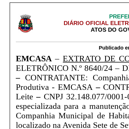
PREFE
DIÁRIO OFICIAL ELET
ATOS DO GO
Publicado e
EMCASA
–
EXTRATO DE CON
ELETRÔNICO N.º 8640/24 – D
–
CONTRATANTE: Companhia M
Produtiva - EMCASA
–
CONTRA
Leite
–
CNPJ 32.148.077/0001
especializada para a manutençã
Companhia Municipal de Habit
localizado na Avenida Sete de Se