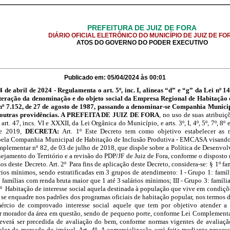
PREFEITURA DE JUIZ DE FORA
DIÁRIO OFICIAL ELETRÔNICO DO MUNICÍPIO DE JUIZ DE FO
ATOS DO GOVERNO DO PODER EXECUTIVO
Publicado em: 05/04/2024 às 00:01
e abril de 2024 - Regulamenta o art. 5º, inc. I, alíneas “d” e “g” da Lei nº 1
alteração da denominação e do objeto social da Empresa Regional de Habitação
nº 7.152, de 27 de agosto de 1987, passando a denominar-se Companhia Munici
 outras providências. A PREFEITA DE JUIZ DE FORA
, no uso de suas atribuiç
art. 47, incs. VI e XXXII, da Lei Orgânica do Município, e arts. 3º, I, 4º, 5º, 7º, 8
e 2019,
DECRETA:
Art. 1º Este Decreto tem como objetivo estabelecer as normas e procedimentos de comercialização realizados pela Companhia Municipal de Habitação de Inclusão Produtiva - EMCASA visando a provisão habitacional, em conformidade com a Lei Complementar nº 82, de 03 de julho de 2018, que dispõe sobre a Política de Desenvolvimento Urbano e Territorial, o Sistema Municipal de Planejamento do Território e a revisão do PDP/JF de Juiz de Fora, conforme o disposto na Constituição Federal e no Estatuto da Cidade, nos termos deste Decreto. Art. 2º Para fins de aplicação deste Decreto, considera-se: § 1º famílias de baixa renda aquelas com renda de até cinco salários mínimos, sendo estratificadas em 3 grupos de atendimento: I - Grupo 1: famílias com renda bruta de até 1 salário mínimo; II - Grupo 2: famílias com renda bruta maior que 1 até 3 salários mínimos; III - Grupo 3: famílias com renda bruta maior que 3 até 5 salários mínimos. § 2º Habitação de interesse social aquela destinada à população que vive em condições de precária habitabilidade ou aufere renda máxima que se enquadre nos padrões dos programas oficiais de habitação popular, nos termos do Decreto nº 5.021, de 06 de junho de 1994. § 3º Comércio de comprovado interesse social aquele que tem por objetivo atender a demanda local de serviços, preferencialmente gerido por morador da área em questão, sendo de pequeno porte, conforme Lei Complementar nº 178, de 14 de dezembro de 2022. Art. 3º A venda deverá ser precedida de avaliação do bem, conforme normas vigentes de avaliação de imóveis, realizada pela EMCASA, que indicará o valor de mercado do imóvel. Art. 4º A comercialização será feita mediante processo licitatório, na modalidade concorrência ou leilão. Art. 5º Os imóveis serão disponibilizados por intermédio de edital, publicado no Portal do Diário Oficial do Município de Juiz de Fora/MG e no sítio eletrônico da EMCASA, com antecedência mínima de 10 (dez) dias corridos, contendo todas as informações relevantes sobre o imóvel a ser comercializado, incluindo localização, metragem, valor mínimo de venda, forma de pagamento, prazo para apresentação de propostas e demais informações relevantes. Art. 6º Os interessados deverão apresentar propostas a uma comissão formada por 2 (dois) ou mais funcionários da EMCASA que irão proceder com o recebimento e cadastramento das propostas. Parágrafo único. No edital de venda do imóvel irá constar os nomes dos funcionários que irão compor a comissão responsável pelo recebimento das propostas. Art. 7º A EMCASA poderá estabelecer um preço mínimo de venda, a ser definido com base na avaliação do imóvel, que deverá ser considerado no processo licitatório. Art. 8º Serão desclassificadas as propostas que não atenderem às condições estabelecidas no edital, assim como aquelas que apresentarem valores inferiores ao preço mínimo estabelecido pela EMCASA. Art. 9º A EMCASA poderá optar por realizar leilão, caso o valor mínimo estabelecido para a venda do imóvel não seja alcançado no processo licitatório. § 1º O processo do leilão deverá ter ampla divulgação em mídias da Companhia Municipal, diário oficial e publicidade da Prefeitura de Juiz de Fora disponível. § 2º No caso de primeira tentativa de certame sem sucesso (deserto ou fracassado), permite-se à EMCASA reduzir o valor em até no máximo 20% (vinte por cento) sobre o valor da avaliação vigente, gradativamente, para novo leilão, desde que devidamente justificado em processo administrativo próprio. Art. 10. Na hipótese da EMCASA optar pela realização de leilão, o edital deverá estabelecer as regras para participação e a forma de pagamento do valor arrematado. Art. 11. A EMCASA fará o atendimento habitacional prioritário, de forma direta, dispensado o procedimento de edital e o processo licitatório de comercialização, nos seguinte casos: I - Famílias que habitem nas chamadas "ÁREAS DE RISCO", sobretudo em função da instabilidade dos solos, nas encostas e locais afins, como também as chamadas populações ribeirinhas, nos termos da Lei Municipal nº 8.247, de 17 de maio de 1993; II - Beneficiários do Programa Auxílio-Moradia, nos termos da Lei Municipal nº 14.214, de 16 de julho de 2021, regulamentado pelo Decreto nº 14.686, de 23 de julho de 2021; III - Mulheres vítimas de violência doméstica ou de gênero, comprovada por meio de relatório elaborado pela equipe multidisciplinar da Casa da Mulher, boletim de ocorrência ou esteja sob medida protetiva; IV - Portadores de necessidades especiais residentes em Juiz de Fora há pelo menos 05 (cinco) anos, sendo garantido um percentual de 5% (cinco por cento) dos lotes ou unidades habitacionais, nos termos da Lei Municipal nº 9211 - de 26 de janeiro de 1998. § 1º Os documentos comprobatórios da situação e/ou encaminhamento dos órgãos responsáveis deverão ser arquivados em Processo Administrativo da EMCASA. § 2º Deverão ser divulgados os beneficiados em publicação no site da Companhia Municipal de Habitação e Inclusão Produtiva, seguido de justificativa para dispensa do procedimento. Art. 12. Na aquisição de imóveis comercializados pela Companhia Municipal de Habitação e Inclusão Produtiva - EMCASA por pessoas físicas, deverão ser cumpridos/comprovados os seguintes critérios: I - O(a) adquirente deverá comprovar: a) Renda familiar de até 05 (cinco) salários mínimos nacional, fixado pelo governo federal, vigente na data da formalização do contrato; b) Não possuir nenhum imóvel, atestado por certidões negativas dos Cartórios de Registro de Imóveis no Município de Juiz de Fora; c) Residência mínima de 05 (cinco) anos em Juiz de Fora, atestado por recibos de aluguel, conta de luz, relatório do CRAS, comprovante de vacinação do SUS ou por averiguação feita pela EMCASA; d) Comprometimento da renda familiar, não seja superior a 30% (trinta por cento), para amortização das parcelas mensais do financiamento. II - Atendidas as condições do inciso I, a seleção dos habilitados dar-se-á segundo os critérios na seguinte ordem: a) quando a mulher for arrimo da família; b) número de filhos de até 12(doze) anos incompletos; c) construção de moradia para duas famílias com vínculos de parentesco no mesmo lote. Parágrafo único. O(a) adquirente de imóveis por meio de programa habitacional de interesse social somente poderá ser contemplado uma vez, sendo impedido de participar de programas futuros. Art. 13. As comercializações observarão as seguintes normas e condições: I - O número máximo de parcelas será ajustado pela EMCASA de acordo com a renda familiar do beneficiário, observado o máximo de 240 (duzentos e quarenta) parcelas; II - A taxa de juros será de até cinco por cento ao ano, conforme os grupos estratificados por renda: a) Grupo 1: famílias com renda bruta de até 1 salário mínimo - 1,5% a.a; b) Grupo 2: