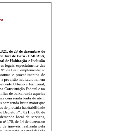
RA
4.321, de 23 de dezembro de
 de Juiz de Fora - EMCASA,
pal de Habitação e Inclusão
ões legais, especialmente das
º e 9º, da Lei Complementar nº
 famílias com renda bruta maior que 1 até 3 salários mínimos; - 4% a.a; c) Grupo 3: famílias com renda bruta maior que 3 até 5 salários mínimos - 5% a.a. III - O valor mensal será acrescido de taxa de administração de crédito, composta de um custo variável de no máximo 5% (cinco por cento) por cada parcela; IV - A taxa de administração de crédito será paga mensalmente pelo mutuário, durante o prazo do financiamento, e é destinada a cobrir os custos de administração, durante o prazo contratual do financiamento; V - O saldo devedor será reajustado anualmente pelo IPCA - Índice Nacional de Preços ao Consumidor Amplo, do dia correspondente ao da assinatura do contrato. Parágrafo único. A EMCASA poderá estabelecer um prazo de carência para o início do pagamento das prestações, de no máximo 180 (cento e oitenta) contados a partir da data da assinatura do Contrato. Art. 14. O contrato de compra e venda deverá conter obrigatoriamente as seguintes cláusulas: I - Reversão do imóvel à EMCASA nos seguintes casos: a) inadimplência contumaz; b) não utilização do imóvel para o fim definido no edital pelo(a) adquirente ou familiares, devidamente comprovado pela EMCASA, durante a vigência da cláusula de impedimento à transferência do imóvel. II - Impedimento de transferência do imóvel por um prazo de 10 (dez) anos, ressalvado o caso de mudança do proprietário para outro município, e para a própria EMCASA. Parágrafo único. Os contratos e os registros serão formalizados, preferencialmente, no nome da mulher. Art. 15. A comercialização do lote poderá ser realizada com pessoas físicas ou jurídicas, desde que a destinação do referido bem seja voltada para construção de unidades habitacionais de interesse social, atendendo os requisitos do art. 11 deste decreto, assim como, para comércio de comprovado interesse social de pequeno porte. § 1º Em se tratando de venda de imóvel para pessoa jurídica que seja destinado a comércio de comprovado interesse social, os critérios da implantação devem ser direcionados por determinação do órgão de planejamento, responsável pela política habitacional, apontando o tipo, tamanho e características gerais do comércio. Art. 16. No caso de imóveis da EMCASA ocupados por terceiros, a venda poderá ser realizada de forma direta, dispensado o procedimento de edital e o processo licitatório de comercialização, nas condições abaixo descritas: I - Imóveis ocupados há mais de 5 (cinco) anos: a comprovação da ocupação deverá ser feita por meio de boletos no endereço do imóvel ocupado e em nome do ocupante ou por meio de Contrato de Compra e Venda; II - Imóveis há menos de 5 (cinco) anos: a comprovação da ocupação poderá ser por meio de relatório emitido pelo CRAS, assim como com visita da equipe técnica da EMCASA a área, ou por Ata Notarial com no mínimo 3 (três) testemunhas que residam nas proximidades do imóvel ocupado. § 1º Os Imóveis ocupados que possuem contrato ativo entre a EMCASA e o adquirente originário, que se enquadrem nas condições deste artigo, deverão ser rescindidos de forma unilateral. § 2º Os contratos previstos no § 1º, do art. 14, são aqueles que o adquirente originário cedeu, realizou a comercialização de forma indevida